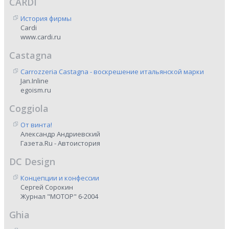
CARDI
История фирмы
Cardi
www.cardi.ru
Castagna
Carrozzeria Castagna - воскрешение итальянской марки
Jan.Inline
egoism.ru
Coggiola
От винта!
Александр Андриевский
Газета.Ru - Автоистория
DC Design
Концепции и конфессии
Сергей Сорокин
Журнал "МОТОР" 6-2004
Ghia