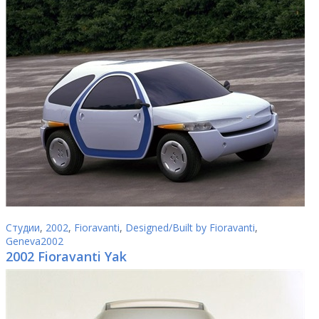
Студии
,
2002
,
Fioravanti
,
Designed/Built by Fioravanti
,
Geneva2002
2002 Fioravanti Yak