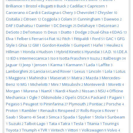
Brilliance
Bristol
Bugatti
Buick
Cadillac
Capricorn
1
4
8
2
9
1
Carcerano
Cardi
Castagna
Chery
Chevrolet
Chrysler
4
8
6
3
7
10
Cisitalia
Citroen
Coggiola
Colani
Cunningham
Daewoo
2
12
3
31
1
2
DAF
Daihatsu
Daimler
DC Design
Delahaye
DeLorean
3
1
1
25
1
2
DeSoto
DeTomaso
Deus
Diatto
Dodge
Dual-Ghia
EDAG
2
15
1
1
2
4
13
Elva
Felber
Ferrari
Fiat
Fitch
Fittipaldi
Ford
GAC
GFG
1
6
64
162
1
1
51
1
Style
Ghia
GM
Gordon-Keeble
Gumpert
Hafei
Heuliez
5
12
1
1
1
1
6
Hillman
Honda
Hudson
Hybrid Kinetic
Hyundai
I.A.D.
I.DE.A
1
4
1
6
3
10
IED
Intermeccanica
Iso
Isotta Fraschini
Isuzu
ItalDesign
13
6
5
8
9
2
34
Jaguar
Jeep
Jensen
Karma
Karmann
Lada
Laffite
13
1
1
1
7
1
3
Lamborghini
Lancia
Land Rover
Lexus
Lincoln
Lola
Lotus
20
64
1
1
1
1
Maggiora
Mahindra
Maserati
Matra
Mazda
Mercedes-
5
1
1
51
2
3
Benz
MG
Michelotti
Mini
Mitsubishi
Monteverdi
Moretti
10
1
7
7
2
1
4
Morgan
Murena
NamX
Nardi
Nash
Nissan
NSU
Officine
1
1
1
4
2
3
4
Mechanica
Ogle
Oldsmobile
Opel
OSCA
Packard
Pagani
1
7
2
6
6
1
1
Pegaso
Peugeot
Pininfarina
Plymouth
Pontiac
Porsche
5
10
27
2
2
4
Proton
Rambler
Renault
Rinspeed
Rolls-Royce
Rover
1
1
6
27
6
1
Saab
Sbarro
Seat
Simca
Spada
Spyker
Stola
Sunbeam
1
49
3
3
1
1
9
Suzuki
Talbot-Lago
Tata
Tatra
Tesla
Titania
Touring
1
2
1
4
1
1
1
6
Toyota
Triumph
TVR
Viritech
Vittori
Volkswagen
Volvo
3
4
1
1
1
9
4