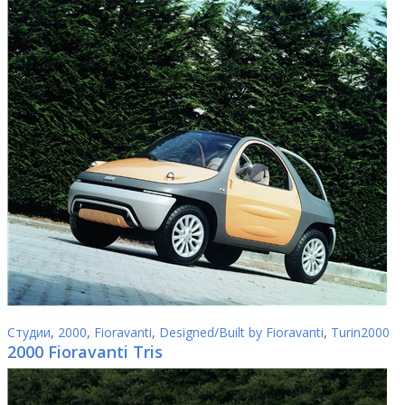
Студии
,
2000
,
Fioravanti
,
Designed/Built by Fioravanti
,
Turin2000
2000 Fioravanti Tris