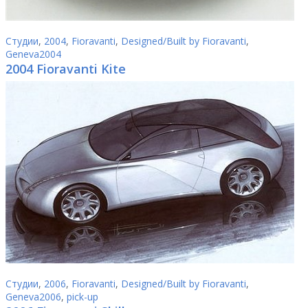
Студии
,
2004
,
Fioravanti
,
Designed/Built by Fioravanti
,
Geneva2004
2004 Fioravanti Kite
Студии
,
2006
,
Fioravanti
,
Designed/Built by Fioravanti
,
Geneva2006
,
pick-up