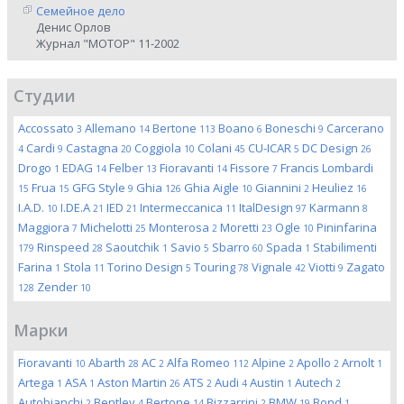
Семейное дело
Денис Орлов
Журнал "МОТОР" 11-2002
Студии
Accossato
Allemano
Bertone
Boano
Boneschi
Carcerano
3
14
113
6
9
Cardi
Castagna
Coggiola
Colani
CU-ICAR
DC Design
4
9
20
10
45
5
26
Drogo
EDAG
Felber
Fioravanti
Fissore
Francis Lombardi
1
14
13
14
7
Frua
GFG Style
Ghia
Ghia Aigle
Giannini
Heuliez
15
15
9
126
10
2
16
I.A.D.
I.DE.A
IED
Intermeccanica
ItalDesign
Karmann
10
21
21
11
97
8
Maggiora
Michelotti
Monterosa
Moretti
Ogle
Pininfarina
7
25
2
23
10
Rinspeed
Saoutchik
Savio
Sbarro
Spada
Stabilimenti
179
28
1
5
60
1
Farina
Stola
Torino Design
Touring
Vignale
Viotti
Zagato
1
11
5
78
42
9
Zender
128
10
Марки
Fioravanti
Abarth
AC
Alfa Romeo
Alpine
Apollo
Arnolt
10
28
2
112
2
2
1
Artega
ASA
Aston Martin
ATS
Audi
Austin
Autech
1
1
26
2
4
1
2
Autobianchi
Bentley
Bertone
Bizzarrini
BMW
Bond
2
4
14
2
19
1