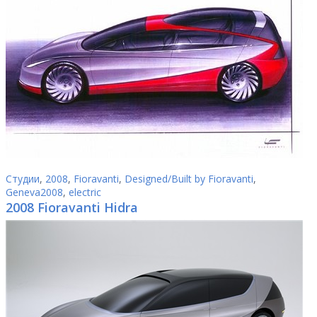
Студии
,
2008
,
Fioravanti
,
Designed/Built by Fioravanti
,
Geneva2008
,
electric
2008 Fioravanti Hidra