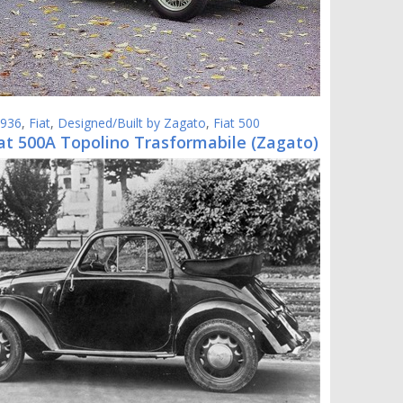
936
,
Fiat
,
Designed/Built by Zagato
,
Fiat 500
at 500A Topolino Trasformabile (Zagato)