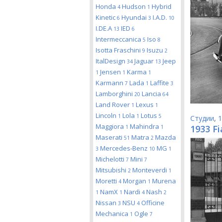
Honda
Hudson
Hybrid
4
1
Kinetic
Hyundai
I.A.D.
6
3
10
I.DE.A
IED
13
6
Intermeccanica
Iso
5
8
Isotta Fraschini
Isuzu
9
2
ItalDesign
Jaguar
Jeep
34
13
Jensen
Karma
1
1
1
Karmann
Lada
Laffite
7
1
3
Lamborghini
Lancia
20
64
Land Rover
Lexus
1
1
Lincoln
Lola
Lotus
1
1
5
Студии
,
1
Maggiora
Mahindra
1933 Fi
1
1
Maserati
Matra
Mazda
51
2
Mercedes-Benz
MG
3
10
1
Michelotti
Mini
7
7
Mitsubishi
Monteverdi
2
1
Moretti
Morgan
Murena
4
1
NamX
Nardi
Nash
1
1
4
2
Nissan
NSU
Officine
3
4
Mechanica
Ogle
1
7