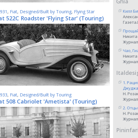
Ghia
Килл Би
931
,
Fiat
,
Designed/Built by Touring
,
Flying Star
Алекса
at 522C Roadster 'Flying Star' (Touring)
Газета.
Прощай,
Никита
Журнал
Чао, Ги
Никита
Журнал
Italdesi
1. Рац
Джуджар
Н. Роза
933
,
Fiat
,
Designed/Built by Touring
Журнал
at 508 Cabriolet 'Ametista' (Touring)
2. Отцы
Н. Роза
Журнал
Pininfar