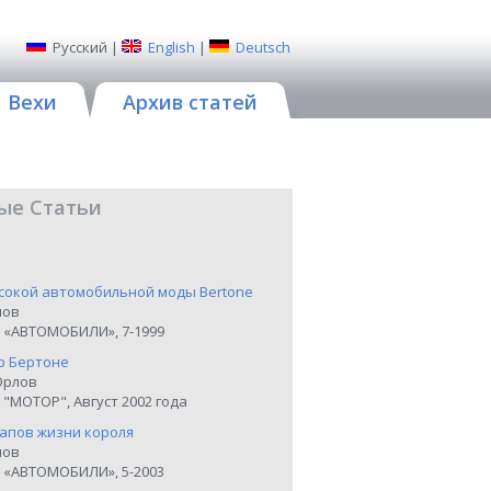
Русский
|
English
|
Deutsch
Вехи
Архив статей
ые Статьи
сокой автомобильной моды Bertone
нов
 «АВТОМОБИЛИ», 7-1999
р Бертоне
Орлов
"МОТОР", Август 2002 года
тапов жизни короля
нов
 «АВТОМОБИЛИ», 5-2003