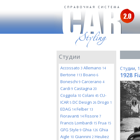
Студии
Accossato
Allemano
Студии
,
1
3
14
1928 Fi
Bertone
Boano
113
6
Boneschi
Carcerano
9
4
Cardi
Castagna
9
20
Coggiola
Colani
CU-
10
45
ICAR
DC Design
Drogo
5
26
1
EDAG
Felber
14
13
Fioravanti
Fissore
14
7
Francis Lombardi
Frua
15
15
GFG Style
Ghia
Ghia
9
126
Aigle
Giannini
Heuliez
10
2