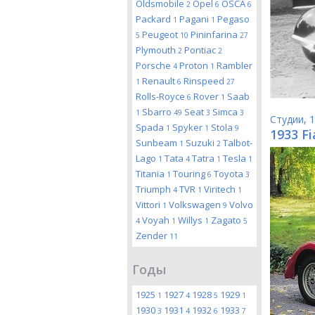
Oldsmobile
Opel
OSCA
2
6
6
Packard
Pagani
Pegaso
1
1
Peugeot
Pininfarina
5
10
27
Plymouth
Pontiac
2
2
Porsche
Proton
Rambler
4
1
Renault
Rinspeed
1
6
27
Rolls-Royce
Rover
Saab
6
1
Sbarro
Seat
Simca
1
49
3
3
Студии
,
1
Spada
Spyker
Stola
1
1
9
1933 Fi
Sunbeam
Suzuki
Talbot-
1
2
Lago
Tata
Tatra
Tesla
1
4
1
1
Titania
Touring
Toyota
1
6
3
Triumph
TVR
Viritech
4
1
1
Vittori
Volkswagen
Volvo
1
9
Voyah
Willys
Zagato
4
1
1
5
Zender
11
Годы
1925
1927
1928
1929
1
4
5
1
1930
1931
1932
1933
3
4
6
7