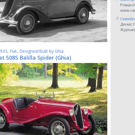
Роман 
www.car
Семейн
Денис 
Журнал
933
,
Fiat
,
Designed/Built by Ghia
at 508S Balilla Spider (Ghia)