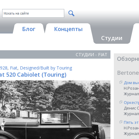
Блог
Концепты
Студии
СТУДИИ - FIAT
Обзорн
928
,
Fiat
,
Designed/Built by Touring
Bertone
at 520 Cabiolet (Touring)
Дом вы
Н.Роза
Журнал
Оркест
Денис 
Журнал 
Пять э
Н.Роза
Журнал