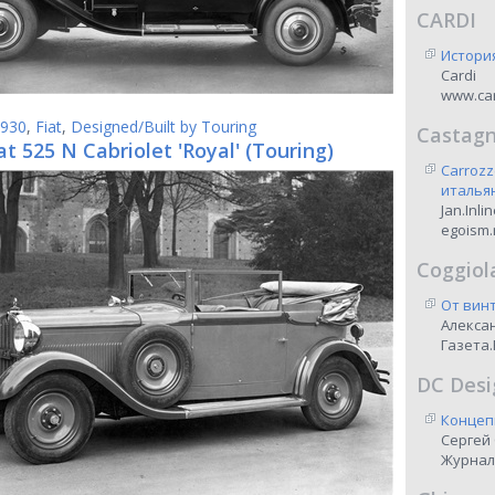
CARDI
Истори
Cardi
www.car
930
,
Fiat
,
Designed/Built by Touring
Castag
at 525 N Cabriolet 'Royal' (Touring)
Carrozz
италья
Jan.Inli
egoism.
Coggiol
От винт
Алекса
Газета.
DC Desi
Концеп
Сергей
Журнал