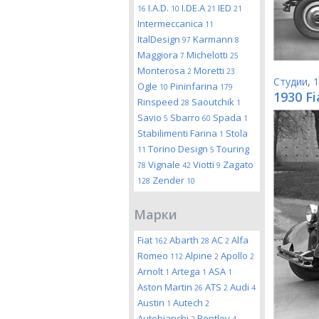
I.A.D.
I.DE.A
IED
16
10
21
21
Intermeccanica
11
ItalDesign
Karmann
97
8
Maggiora
Michelotti
7
25
Monterosa
Moretti
2
23
Студии
,
1
Ogle
Pininfarina
10
179
1930 Fi
Rinspeed
Saoutchik
28
1
Savio
Sbarro
Spada
5
60
1
Stabilimenti Farina
Stola
1
Torino Design
Touring
11
5
Vignale
Viotti
Zagato
78
42
9
Zender
128
10
Марки
Fiat
Abarth
AC
Alfa
162
28
2
Romeo
Alpine
Apollo
112
2
2
Arnolt
Artega
ASA
1
1
1
Aston Martin
ATS
Audi
26
2
4
Austin
Autech
1
2
Autobianchi
Bentley