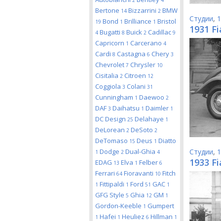
2
4
Bertone
Bizzarrini
BMW
14
2
Студии
,
1
Bond
Brilliance
Bristol
19
1
1
1931 Fi
Bugatti
Buick
Cadillac
4
8
2
9
Capricorn
Carcerano
1
4
Cardi
Castagna
Chery
8
6
3
Chevrolet
Chrysler
7
10
Cisitalia
Citroen
2
12
Coggiola
Colani
3
31
Cunningham
Daewoo
1
2
DAF
Daihatsu
Daimler
3
1
1
DC Design
Delahaye
25
1
DeLorean
DeSoto
2
2
DeTomaso
Deus
Diatto
15
1
Dodge
Dual-Ghia
Студии
,
1
1
2
4
1933 Fi
EDAG
Elva
Felber
13
1
6
Ferrari
Fioravanti
Fitch
64
10
Fittipaldi
Ford
GAC
1
1
51
1
GFG Style
Ghia
GM
5
12
1
Gordon-Keeble
Gumpert
1
Hafei
Heuliez
Hillman
1
1
6
1