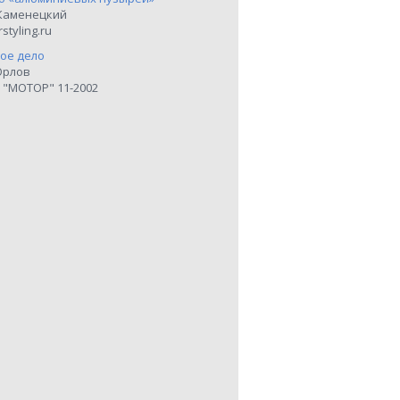
Каменецкий
styling.ru
ое дело
Орлов
 "МОТОР" 11-2002