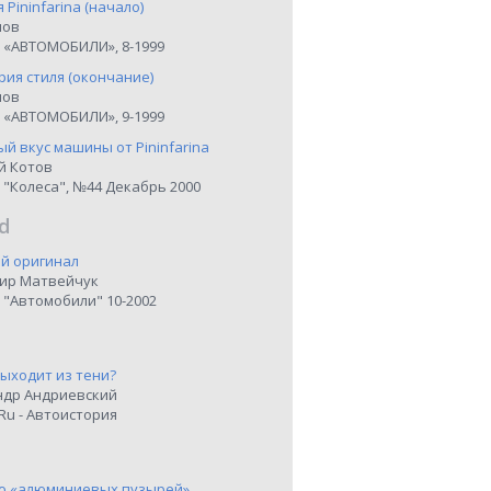
я Pininfarina (начало)
нов
 «АВТОМОБИЛИ», 8-1999
рия стиля (окончание)
нов
 «АВТОМОБИЛИ», 9-1999
й вкус машины от Pininfarina
й Котов
 "Колеса", №44 Декабрь 2000
d
й оригинал
ир Матвейчук
 "Автомобили" 10-2002
выходит из тени?
ндр Андриевский
Ru - Автоистория
о «алюминиевых пузырей»