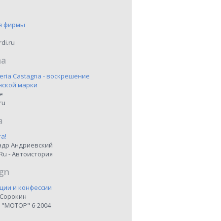
я фирмы
di.ru
na
eria Castagna - воскрешение
нской марки
ne
ru
a
а!
ндр Андриевский
Ru - Автоистория
gn
ции и конфессии
 Сорокин
 "МОТОР" 6-2004