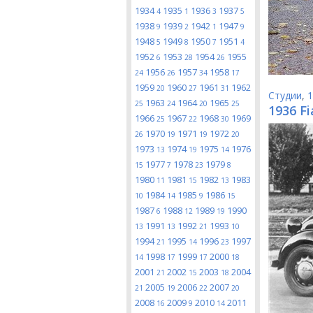
1934
1935
1936
1937
4
1
3
5
1938
1939
1942
1947
9
2
1
9
1948
1949
1950
1951
5
8
7
4
1952
1953
1954
1955
6
28
26
1956
1957
1958
24
26
34
17
1959
1960
1961
1962
20
27
31
Студии
,
1
1963
1964
1965
25
24
20
25
1936 Fi
1966
1967
1968
1969
25
22
30
1970
1971
1972
26
19
19
20
1973
1974
1975
1976
13
19
14
1977
1978
1979
15
7
23
8
1980
1981
1982
1983
11
15
13
1984
1985
1986
10
14
9
15
1987
1988
1989
1990
6
12
19
1991
1992
1993
13
13
21
10
1994
1995
1996
1997
21
14
23
1998
1999
2000
14
17
17
18
2001
2002
2003
2004
21
15
18
2005
2006
2007
21
19
22
20
2008
2009
2010
2011
16
9
14