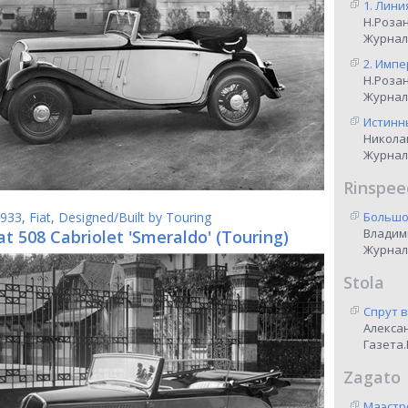
1. Лини
Н.Роза
Журнал
2. Импе
Н.Роза
Журнал
Истинны
Никола
Журнал
Rinspee
933
,
Fiat
,
Designed/Built by Touring
Большо
Владим
at 508 Cabriolet 'Smeraldo' (Touring)
Журнал
Stola
Спрут 
Алекса
Газета.
Zagato
Маэстр