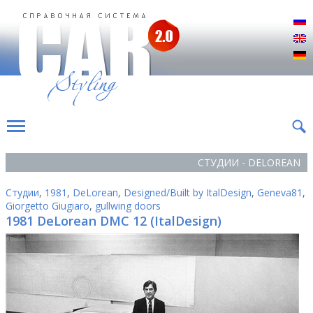
Р
E
D
СТУДИИ - DELOREAN
Студии
,
1981
,
DeLorean
,
Designed/Built by ItalDesign
,
Geneva81
,
Giorgetto Giugiaro
,
gullwing doors
1981 DeLorean DMC 12 (ItalDesign)