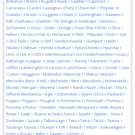
Brilliance
Bristol
Bugatti
Buick
Cadillac
Capricorn
1
4
8
2
9
1
Carcerano
Cardi
Castagna
Chery
Chevrolet
Chrysler
4
8
6
3
7
10
Cisitalia
Citroen
Coggiola
Colani
Cunningham
Daewoo
2
12
3
31
1
2
DAF
Daihatsu
Daimler
DC Design
Delahaye
DeSoto
3
1
1
25
1
2
DeTomaso
Deus
Diatto
Dodge
Dual-Ghia
EDAG
Elva
15
1
1
2
4
13
1
Felber
Ferrari
Fiat
Fioravanti
Fitch
Fittipaldi
Ford
GAC
6
64
162
10
1
1
51
GFG Style
Ghia
GM
Gordon-Keeble
Gumpert
Hafei
1
5
12
1
1
1
1
Heuliez
Hillman
Honda
Hudson
Hybrid Kinetic
Hyundai
6
1
4
1
6
3
I.A.D.
I.DE.A
IED
Intermeccanica
Iso
Isotta Fraschini
Isuzu
10
13
6
5
8
9
2
ItalDesign
Jaguar
Jeep
Jensen
Karma
Karmann
Lada
34
13
1
1
1
7
1
Laffite
Lamborghini
Lancia
Land Rover
Lexus
Lincoln
Lola
3
20
64
1
1
1
Lotus
Maggiora
Mahindra
Maserati
Matra
Mazda
1
5
1
1
51
2
3
Mercedes-Benz
MG
Michelotti
Mini
Mitsubishi
Monteverdi
10
1
7
7
2
1
Moretti
Morgan
Murena
NamX
Nardi
Nash
Nissan
NSU
4
1
1
1
4
2
3
4
Officine Mechanica
Ogle
Oldsmobile
Opel
OSCA
Packard
1
7
2
6
6
1
Pagani
Pegaso
Peugeot
Pininfarina
Plymouth
Pontiac
1
5
10
27
2
2
Porsche
Proton
Rambler
Renault
Rinspeed
Rolls-Royce
4
1
1
6
27
6
Rover
Saab
Sbarro
Seat
Simca
Spada
Spyker
Stola
1
1
49
3
3
1
1
9
Sunbeam
Suzuki
Talbot-Lago
Tata
Tatra
Tesla
Titania
1
2
1
4
1
1
1
Touring
Toyota
Triumph
TVR
Viritech
Vittori
Volkswagen
6
3
4
1
1
1
9
Volvo
Voyah
Willys
Zagato
Zender
4
1
1
5
11