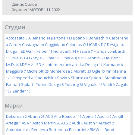
Денис Орлов
Журнал "МОТОР" 11-2002
Студии
Accossato
Allemano
Bertone
Boano
Boneschi
Carcerano
3
14
113
6
9
Cardi
Castagna
Coggiola
Colani
CU-ICAR
DC Design
4
9
20
10
45
5
26
Drogo
EDAG
Felber
Fioravanti
Fissore
Francis Lombardi
1
14
13
14
7
Frua
GFG Style
Ghia
Ghia Aigle
Giannini
Heuliez
15
15
9
126
10
2
16
I.A.D.
I.DE.A
IED
Intermeccanica
ItalDesign
Karmann
10
21
21
11
97
8
Maggiora
Michelotti
Monterosa
Moretti
Ogle
Pininfarina
7
25
2
23
10
Rinspeed
Saoutchik
Savio
Sbarro
Spada
Stabilimenti
179
28
1
5
60
1
Farina
Stola
Torino Design
Touring
Vignale
Viotti
Zagato
1
11
5
78
42
9
Zender
128
10
Марки
DeLorean
Abarth
AC
Alfa Romeo
Alpine
Apollo
Arnolt
2
28
2
112
2
2
1
Artega
ASA
Aston Martin
ATS
Audi
Austin
Autech
1
1
26
2
4
1
2
Autobianchi
Bentley
Bertone
Bizzarrini
BMW
Bond
2
4
14
2
19
1