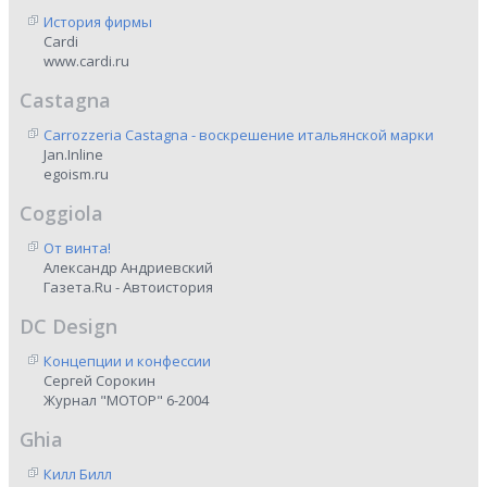
История фирмы
Cardi
www.cardi.ru
Castagna
Carrozzeria Castagna - воскрешение итальянской марки
Jan.Inline
egoism.ru
Coggiola
От винта!
Александр Андриевский
Газета.Ru - Автоистория
DC Design
Концепции и конфессии
Сергей Сорокин
Журнал "МОТОР" 6-2004
Ghia
Килл Билл