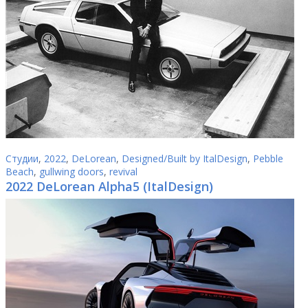
Студии
,
2022
,
DeLorean
,
Designed/Built by ItalDesign
,
Pebble
Beach
,
gullwing doors
,
revival
2022 DeLorean Alpha5 (ItalDesign)