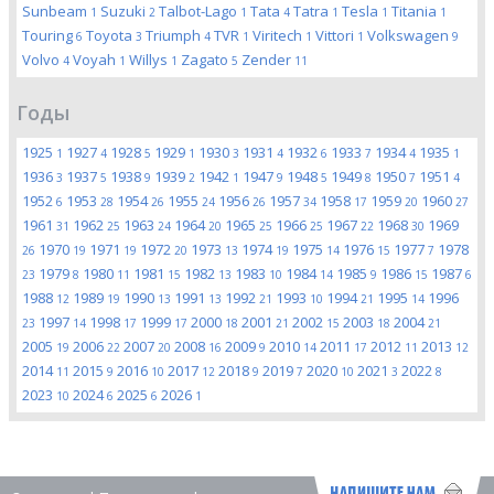
Sunbeam
Suzuki
Talbot-Lago
Tata
Tatra
Tesla
Titania
1
2
1
4
1
1
1
Touring
Toyota
Triumph
TVR
Viritech
Vittori
Volkswagen
6
3
4
1
1
1
9
Volvo
Voyah
Willys
Zagato
Zender
4
1
1
5
11
Годы
1925
1927
1928
1929
1930
1931
1932
1933
1934
1935
1
4
5
1
3
4
6
7
4
1
1936
1937
1938
1939
1942
1947
1948
1949
1950
1951
3
5
9
2
1
9
5
8
7
4
1952
1953
1954
1955
1956
1957
1958
1959
1960
6
28
26
24
26
34
17
20
27
1961
1962
1963
1964
1965
1966
1967
1968
1969
31
25
24
20
25
25
22
30
1970
1971
1972
1973
1974
1975
1976
1977
1978
26
19
19
20
13
19
14
15
7
1979
1980
1981
1982
1983
1984
1985
1986
1987
23
8
11
15
13
10
14
9
15
6
1988
1989
1990
1991
1992
1993
1994
1995
1996
12
19
13
13
21
10
21
14
1997
1998
1999
2000
2001
2002
2003
2004
23
14
17
17
18
21
15
18
21
2005
2006
2007
2008
2009
2010
2011
2012
2013
19
22
20
16
9
14
17
11
12
2014
2015
2016
2017
2018
2019
2020
2021
2022
11
9
10
12
9
7
10
3
8
2023
2024
2025
2026
10
6
6
1