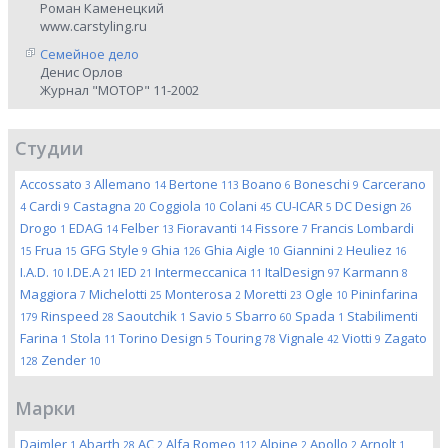
Роман Каменецкий
www.carstyling.ru
Семейное дело
Денис Орлов
Журнал "МОТОР" 11-2002
Студии
Accossato
Allemano
Bertone
Boano
Boneschi
Carcerano
3
14
113
6
9
Cardi
Castagna
Coggiola
Colani
CU-ICAR
DC Design
4
9
20
10
45
5
26
Drogo
EDAG
Felber
Fioravanti
Fissore
Francis Lombardi
1
14
13
14
7
Frua
GFG Style
Ghia
Ghia Aigle
Giannini
Heuliez
15
15
9
126
10
2
16
I.A.D.
I.DE.A
IED
Intermeccanica
ItalDesign
Karmann
10
21
21
11
97
8
Maggiora
Michelotti
Monterosa
Moretti
Ogle
Pininfarina
7
25
2
23
10
Rinspeed
Saoutchik
Savio
Sbarro
Spada
Stabilimenti
179
28
1
5
60
1
Farina
Stola
Torino Design
Touring
Vignale
Viotti
Zagato
1
11
5
78
42
9
Zender
128
10
Марки
Daimler
Abarth
AC
Alfa Romeo
Alpine
Apollo
Arnolt
1
28
2
112
2
2
1