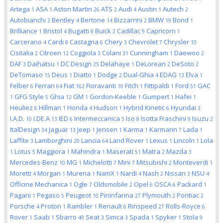
Artega
ASA
Aston Martin
ATS
Audi
Austin
Autech
1
1
26
2
4
1
2
Autobianchi
Bentley
Bertone
Bizzarrini
BMW
Bond
2
4
14
2
19
1
Brilliance
Bristol
Bugatti
Buick
Cadillac
Capricorn
1
4
8
2
9
1
Carcerano
Cardi
Castagna
Chery
Chevrolet
Chrysler
4
8
6
3
7
10
Cisitalia
Citroen
Coggiola
Colani
Cunningham
Daewoo
2
12
3
31
1
2
DAF
Daihatsu
DC Design
Delahaye
DeLorean
DeSoto
3
1
25
1
2
2
DeTomaso
Deus
Diatto
Dodge
Dual-Ghia
EDAG
Elva
15
1
1
2
4
13
1
Felber
Ferrari
Fiat
Fioravanti
Fitch
Fittipaldi
Ford
GAC
6
64
162
10
1
1
51
GFG Style
Ghia
GM
Gordon-Keeble
Gumpert
Hafei
1
5
12
1
1
1
1
Heuliez
Hillman
Honda
Hudson
Hybrid Kinetic
Hyundai
6
1
4
1
6
3
I.A.D.
I.DE.A
IED
Intermeccanica
Iso
Isotta Fraschini
Isuzu
10
13
6
5
8
9
2
ItalDesign
Jaguar
Jeep
Jensen
Karma
Karmann
Lada
34
13
1
1
1
7
1
Laffite
Lamborghini
Lancia
Land Rover
Lexus
Lincoln
Lola
3
20
64
1
1
1
Lotus
Maggiora
Mahindra
Maserati
Matra
Mazda
1
5
1
1
51
2
3
Mercedes-Benz
MG
Michelotti
Mini
Mitsubishi
Monteverdi
10
1
7
7
2
1
Moretti
Morgan
Murena
NamX
Nardi
Nash
Nissan
NSU
4
1
1
1
4
2
3
4
Officine Mechanica
Ogle
Oldsmobile
Opel
OSCA
Packard
1
7
2
6
6
1
Pagani
Pegaso
Peugeot
Pininfarina
Plymouth
Pontiac
1
5
10
27
2
2
Porsche
Proton
Rambler
Renault
Rinspeed
Rolls-Royce
4
1
1
6
27
6
Rover
Saab
Sbarro
Seat
Simca
Spada
Spyker
Stola
1
1
49
3
3
1
1
9