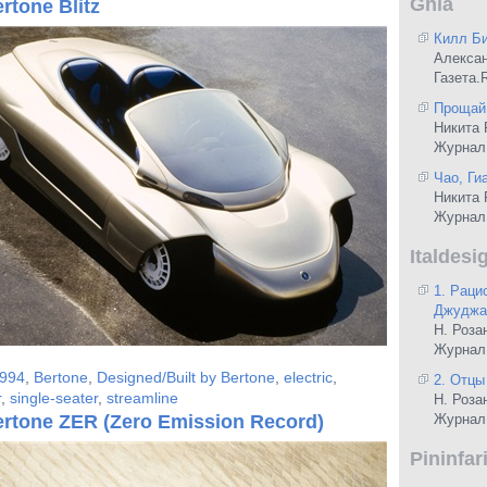
Ghia
rtone Blitz
Килл Б
Алекса
Газета.
Прощай,
Никита 
Журнал 
Чао, Ги
Никита 
Журнал 
Italdesi
1. Раци
Джуджар
Н. Роза
Журнал
994
,
Bertone
,
Designed/Built by Bertone
,
electric
,
2. Отцы
r
,
single-seater
,
streamline
Н. Роза
ertone ZER (Zero Emission Record)
Журнал
Pininfar