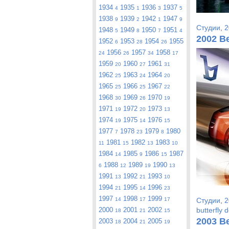
1934
1935
1936
1937
4
1
3
5
1938
1939
1942
1947
9
2
1
9
Студии
,
2
1948
1949
1950
1951
5
8
7
4
2002 B
1952
1953
1954
1955
6
28
26
1956
1957
1958
24
26
34
17
1959
1960
1961
20
27
31
1962
1963
1964
25
24
20
1965
1966
1967
25
25
22
1968
1969
1970
30
26
19
1971
1972
1973
19
20
13
1974
1975
1976
19
14
15
1977
1978
1979
1980
7
23
8
1981
1982
1983
11
15
13
10
1984
1985
1986
1987
14
9
15
1988
1989
1990
6
12
19
13
1991
1992
1993
13
21
10
1994
1995
1996
21
14
23
1997
1998
1999
14
17
17
Студии
,
2
2000
2001
2002
butterfly 
18
21
15
2003 B
2003
2004
2005
18
21
19