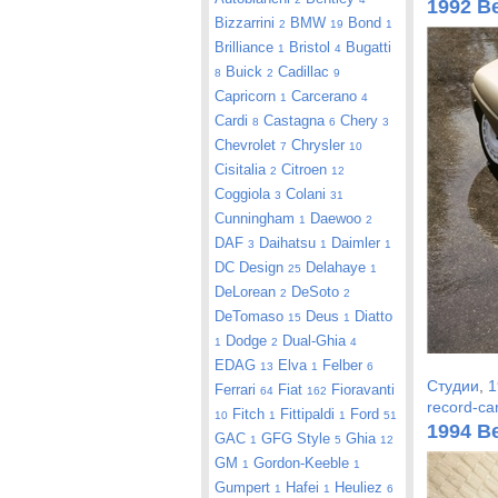
1992 Be
Bizzarrini
BMW
Bond
2
19
1
Brilliance
Bristol
Bugatti
1
4
Buick
Cadillac
8
2
9
Capricorn
Carcerano
1
4
Cardi
Castagna
Chery
8
6
3
Chevrolet
Chrysler
7
10
Cisitalia
Citroen
2
12
Coggiola
Colani
3
31
Cunningham
Daewoo
1
2
DAF
Daihatsu
Daimler
3
1
1
DC Design
Delahaye
25
1
DeLorean
DeSoto
2
2
DeTomaso
Deus
Diatto
15
1
Dodge
Dual-Ghia
1
2
4
EDAG
Elva
Felber
13
1
6
Студии
,
1
Ferrari
Fiat
Fioravanti
64
162
record-ca
Fitch
Fittipaldi
Ford
10
1
1
51
1994 B
GAC
GFG Style
Ghia
1
5
12
GM
Gordon-Keeble
1
1
Gumpert
Hafei
Heuliez
1
1
6