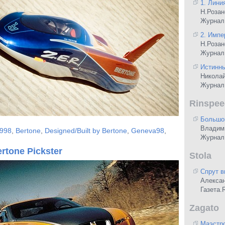
1. Линия
Н.Розан
Журнал
2. Импе
Н.Розан
Журнал
Истинны
Николай
Журнал 
Rinspee
Большо
Владим
998
,
Bertone
,
Designed/Built by Bertone
,
Geneva98
,
Журнал 
rtone Pickster
Stola
Спрут в
Алекса
Газета.
Zagato
Маэстр