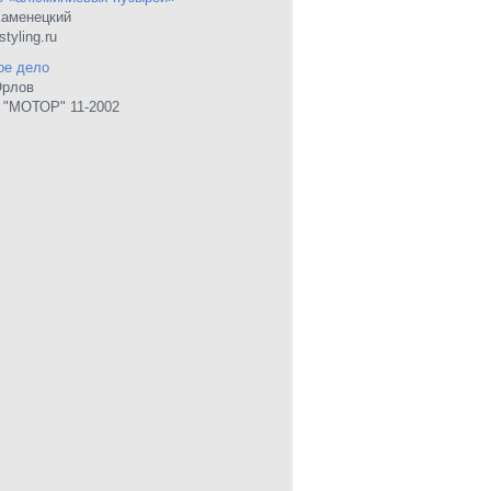
Каменецкий
tyling.ru
ое дело
Орлов
 "МОТОР" 11-2002