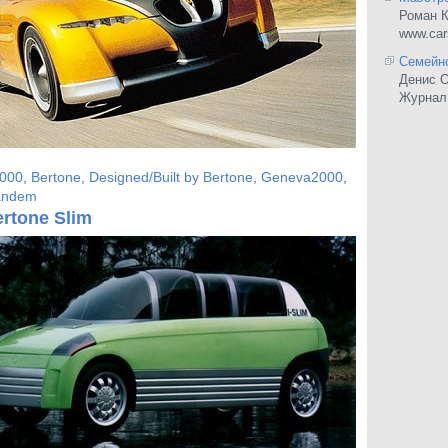
Роман 
www.cars
Семейн
Денис 
Журнал
000
,
Bertone
,
Designed/Built by Bertone
,
Geneva2000
,
andem
ertone Slim