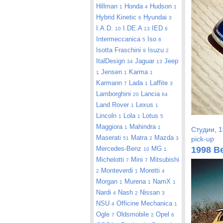
Hillman
Honda
Hudson
1
4
1
Hybrid Kinetic
Hyundai
6
3
I.A.D.
I.DE.A
IED
10
13
6
Intermeccanica
Iso
5
8
Isotta Fraschini
Isuzu
9
2
ItalDesign
Jaguar
Jeep
34
13
Jensen
Karma
1
1
1
Karmann
Lada
Laffite
7
1
3
Lamborghini
Lancia
20
64
Land Rover
Lexus
1
1
Lincoln
Lola
Lotus
1
1
5
Maggiora
Mahindra
1
1
Студии
,
1
Maserati
Matra
Mazda
pick-up
51
2
3
Mercedes-Benz
MG
1998 Be
10
1
Michelotti
Mini
Mitsubishi
7
7
Monteverdi
Moretti
2
1
4
Morgan
Murena
NamX
1
1
1
Nardi
Nash
Nissan
4
2
3
NSU
Officine Mechanica
4
1
Ogle
Oldsmobile
Opel
7
2
6