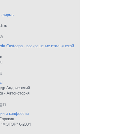
я фирмы
i.ru
a
eria Castagna - воскрешение итальянской
ne
ru
a
а!
ндр Андриевский
Ru - Автоистория
gn
ии и конфессии
Сорокин
 "МОТОР" 6-2004