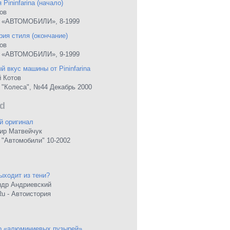
 Pininfarina (начало)
ов
 «АВТОМОБИЛИ», 8-1999
рия стиля (окончание)
ов
 «АВТОМОБИЛИ», 9-1999
й вкус машины от Pininfarina
 Котов
"Колеса", №44 Декабрь 2000
d
й оригинал
ир Матвейчук
"Автомобили" 10-2002
ыходит из тени?
ндр Андриевский
Ru - Автоистория
о «алюминиевых пузырей»