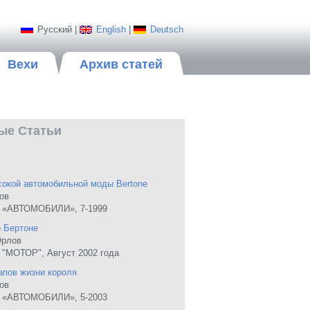
Русский
|
English
|
Deutsch
Вехи
Архив статей
ые Статьи
окой автомобильной моды Bertone
ов
 «АВТОМОБИЛИ», 7-1999
 Бертоне
Орлов
"МОТОР", Август 2002 года
апов жизни короля
ов
 «АВТОМОБИЛИ», 5-2003