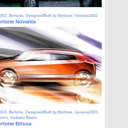
002
,
Bertone
,
Designed/Built by Bertone
,
Geneva2002
ertone Novanta
003
,
Bertone
,
Designed/Built by Bertone
,
Geneva2003
,
doors
,
Giuliano Biasio
ertone Birusa