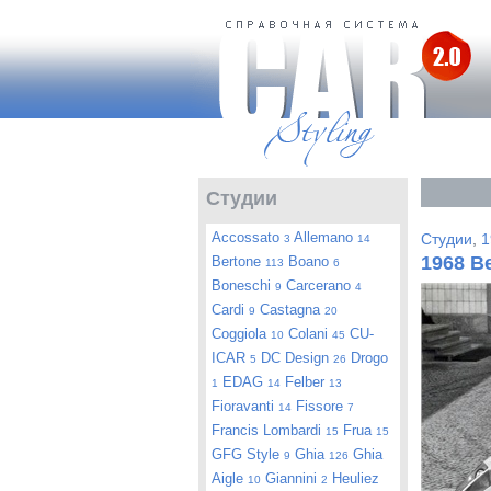
Студии
Accossato
Allemano
Студии
,
1
3
14
1968 B
Bertone
Boano
113
6
Boneschi
Carcerano
9
4
Cardi
Castagna
9
20
Coggiola
Colani
CU-
10
45
ICAR
DC Design
Drogo
5
26
EDAG
Felber
1
14
13
Fioravanti
Fissore
14
7
Francis Lombardi
Frua
15
15
GFG Style
Ghia
Ghia
9
126
Aigle
Giannini
Heuliez
10
2