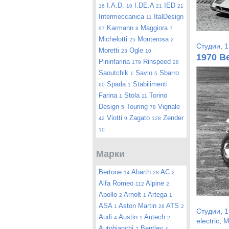
I.A.D.
I.DE.A
IED
16
10
21
21
Intermeccanica
ItalDesign
11
Karmann
Maggiora
97
8
7
Michelotti
Monterosa
25
2
Студии
,
1
Moretti
Ogle
23
10
1970 B
Pininfarina
Rinspeed
179
28
Saoutchik
Savio
Sbarro
1
5
Spada
Stabilimenti
60
1
Farina
Stola
Torino
1
11
Design
Touring
Vignale
5
78
Viotti
Zagato
Zender
42
9
128
10
Марки
Bertone
Abarth
AC
14
28
2
Alfa Romeo
Alpine
112
2
Apollo
Arnolt
Artega
2
1
1
ASA
Aston Martin
ATS
1
26
2
Студии
,
1
Audi
Austin
Autech
4
1
2
electric
,
M
Autobianchi
Bentley
2
4