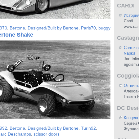
CARDI
Истори
Cardi
www.card
970
,
Bertone
,
Designed/Built by Bertone
,
Paris70
,
buggy
ertone Shake
Castagn
Carrozz
марки
Jan.Inli
egoism.
Coggiol
От винт
Алекса
Газета.
DC Desi
Концепц
Сергей 
992
,
Bertone
,
Designed/Built by Bertone
,
Turin92
,
Журнал
arc Deschamps
,
scissor doors