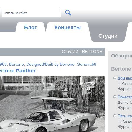
Блог
Концепты
Студии
СТУДИИ - BERTONE
Обзорн
968
,
Bertone
,
Designed/Built by Bertone
,
Geneva68
Bertone
ertone Panther
Дом выс
Н.Розан
Журнал
Оркестр
Денис 
Журнал 
Пять эт
Н.Розан
Журнал