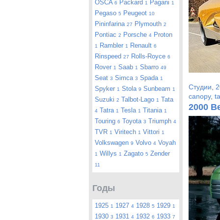
OSCA
Packard
Pagani
6
1
1
Pegaso
Peugeot
5
10
Pininfarina
Plymouth
27
2
Pontiac
Porsche
Proton
2
4
Rambler
Renault
1
1
6
Rinspeed
Rolls-Royce
27
6
Rover
Saab
Sbarro
1
1
49
Seat
Simca
Spada
3
3
1
Студии
,
2
Spyker
Stola
Sunbeam
1
9
1
canopy
,
t
Suzuki
Talbot-Lago
Tata
2
1
2000 B
Tatra
Tesla
Titania
4
1
1
1
Touring
Toyota
Triumph
6
3
4
TVR
Viritech
Vittori
1
1
1
Volkswagen
Volvo
Voyah
9
4
Willys
Zagato
Zender
1
1
5
11
Годы
1925
1927
1928
1929
1
4
5
1
1930
1931
1932
1933
3
4
6
7