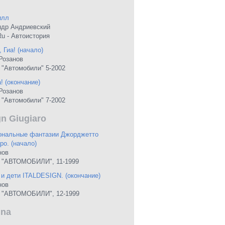
илл
ндр Андриевский
Ru - Автоистория
 Гиа! (начало)
Розанов
"Автомобили" 5-2002
а! (окончание)
Розанов
"Автомобили" 7-2002
gn Giugiaro
ональные фантазии Джорджетто
о. (начало)
нов
 "АВТОМОБИЛИ", 11-1999
 и дети ITALDESIGN. (окончание)
нов
 "АВТОМОБИЛИ", 12-1999
ina