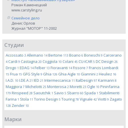
Роман Каменецкий
www.carstyling.ru
Семейное дело
Денис Орлов
Журнал "МОТОР" 11-2002
Студии
Accossato
Allemano
Bertone
Boano
Boneschi
Carcerano
3
14
113
6
9
Cardi
Castagna
Coggiola
Colani
CU-ICAR
DC Design
4
9
20
10
45
5
26
Drogo
EDAG
Felber
Fioravanti
Fissore
Francis Lombardi
1
14
13
14
7
Frua
GFG Style
Ghia
Ghia Aigle
Giannini
Heuliez
15
15
9
126
10
2
16
I.A.D.
I.DE.A
IED
Intermeccanica
ItalDesign
Karmann
10
21
21
11
97
8
Maggiora
Michelotti
Monterosa
Moretti
Ogle
Pininfarina
7
25
2
23
10
Rinspeed
Saoutchik
Savio
Sbarro
Spada
Stabilimenti
179
28
1
5
60
1
Farina
Stola
Torino Design
Touring
Vignale
Viotti
Zagato
1
11
5
78
42
9
Zender
128
10
Марки