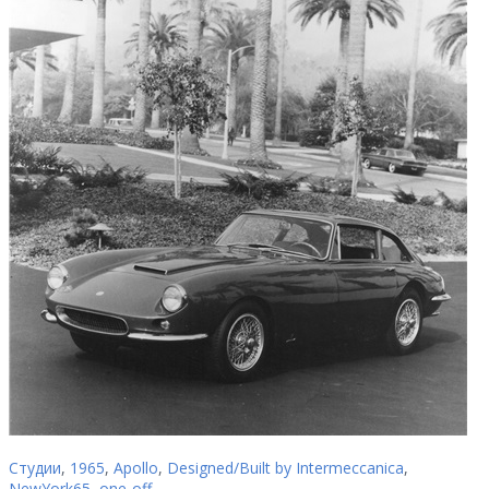
Студии
,
1965
,
Apollo
,
Designed/Built by Intermeccanica
,
NewYork65
,
one-off