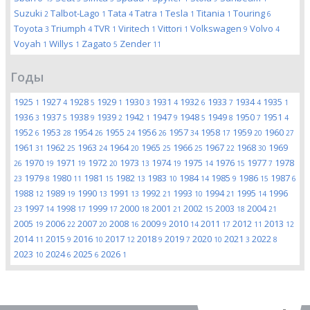
Suzuki
Talbot-Lago
Tata
Tatra
Tesla
Titania
Touring
2
1
4
1
1
1
6
Toyota
Triumph
TVR
Viritech
Vittori
Volkswagen
Volvo
3
4
1
1
1
9
4
Voyah
Willys
Zagato
Zender
1
1
5
11
Годы
1925
1927
1928
1929
1930
1931
1932
1933
1934
1935
1
4
5
1
3
4
6
7
4
1
1936
1937
1938
1939
1942
1947
1948
1949
1950
1951
3
5
9
2
1
9
5
8
7
4
1952
1953
1954
1955
1956
1957
1958
1959
1960
6
28
26
24
26
34
17
20
27
1961
1962
1963
1964
1965
1966
1967
1968
1969
31
25
24
20
25
25
22
30
1970
1971
1972
1973
1974
1975
1976
1977
1978
26
19
19
20
13
19
14
15
7
1979
1980
1981
1982
1983
1984
1985
1986
1987
23
8
11
15
13
10
14
9
15
6
1988
1989
1990
1991
1992
1993
1994
1995
1996
12
19
13
13
21
10
21
14
1997
1998
1999
2000
2001
2002
2003
2004
23
14
17
17
18
21
15
18
21
2005
2006
2007
2008
2009
2010
2011
2012
2013
19
22
20
16
9
14
17
11
12
2014
2015
2016
2017
2018
2019
2020
2021
2022
11
9
10
12
9
7
10
3
8
2023
2024
2025
2026
10
6
6
1