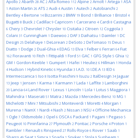
Apollo
Abarth
AC
Alfa Romeo
Alpine
Arnolt
Artega
ASA
2
28
2
112
2
1
1
Aston Martin
ATS
Audi
Austin
Autech
Autobianchi
1
26
2
4
1
2
2
Bentley
Bertone
Bizzarrini
BMW
Bond
Brilliance
Bristol
4
14
2
19
1
1
4
Bugatti
Buick
Cadillac
Capricorn
Carcerano
Cardi
Castagna
8
2
9
1
4
8
Chery
Chevrolet
Chrysler
Cisitalia
Citroen
Coggiola
6
3
7
10
2
12
3
Colani
Cunningham
Daewoo
DAF
Daihatsu
Daimler
DC
31
1
2
3
1
1
Design
Delahaye
DeLorean
DeSoto
DeTomaso
Deus
25
1
2
2
15
1
Diatto
Dodge
Dual-Ghia
EDAG
Elva
Felber
Ferrari
Fiat
1
2
4
13
1
6
64
Fioravanti
Fitch
Fittipaldi
Ford
GAC
GFG Style
Ghia
162
10
1
1
51
1
5
12
GM
Gordon-Keeble
Gumpert
Hafei
Heuliez
Hillman
Honda
1
1
1
1
6
1
Hudson
Hybrid Kinetic
Hyundai
I.A.D.
I.DE.A
IED
4
1
6
3
10
13
6
Intermeccanica
Iso
Isotta Fraschini
Isuzu
ItalDesign
Jaguar
5
8
9
2
34
Jeep
Jensen
Karma
Karmann
Lada
Laffite
Lamborghini
13
1
1
1
7
1
3
Lancia
Land Rover
Lexus
Lincoln
Lola
Lotus
Maggiora
20
64
1
1
1
1
5
1
Mahindra
Maserati
Matra
Mazda
Mercedes-Benz
MG
1
51
2
3
10
1
Michelotti
Mini
Mitsubishi
Monteverdi
Moretti
Morgan
7
7
2
1
4
1
Murena
NamX
Nardi
Nash
Nissan
NSU
Officine Mechanica
1
1
4
2
3
4
Ogle
Oldsmobile
Opel
OSCA
Packard
Pagani
Pegaso
1
7
2
6
6
1
1
5
Peugeot
Pininfarina
Plymouth
Pontiac
Porsche
Proton
10
27
2
2
4
1
Rambler
Renault
Rinspeed
Rolls-Royce
Rover
Saab
1
6
27
6
1
1
Sbarro
Seat
Simca
Spada
Spyker
Stola
Sunbeam
49
3
3
1
1
9
1