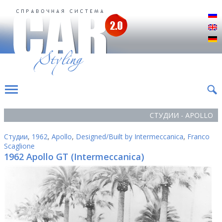
Р
E
D
СТУДИИ - APOLLO
Студии
,
1962
,
Apollo
,
Designed/Built by Intermeccanica
,
Franco
Scaglione
1962 Apollo GT (Intermeccanica)