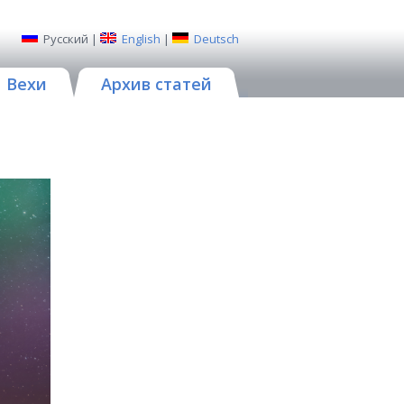
Русский
|
English
|
Deutsch
Вехи
Архив статей