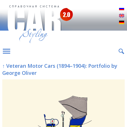
Р
E
D
↑ Veteran Motor Cars (1894–1904): Portfolio by
George Oliver