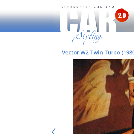
↑ Vector W2 Twin Turbo (198