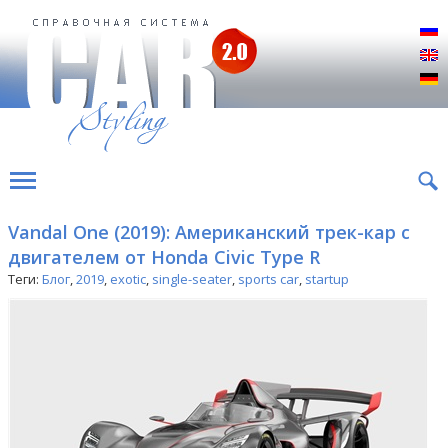
Р
E
D
Vandal One (2019): Американский трек-кар с
двигателем от Honda Civic Type R
Теги:
Блог
,
2019
,
exotic
,
single-seater
,
sports car
,
startup