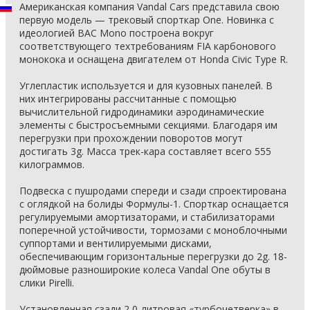
Американская компания Vandal Cars представила свою
первую модель — трековый спорткар One. Новинка с
идеологией BAC Mono построена вокруг
соответствующего техтребованиям FIA карбонового
монокока и оснащена двигателем от Honda Civic Type R.
Углепластик используется и для кузовных панелей. В
них интегрированы рассчитанные с помощью
вычислительной гидродинамики аэродинамические
элементы с быстросъемными секциями. Благодаря им
перегрузки при прохождении поворотов могут
достигать 3g. Масса трек-кара составляет всего 555
килограммов.
Подвеска с пушродами спереди и сзади спроектирована
с оглядкой на болиды Формулы-1. Спорткар оснащается
регулируемыми амортизаторами, и стабилизаторами
поперечной устойчивости, тормозами с моноблочными
суппортами и вентилируемыми дисками,
обеспечивающим горизонтальные перегрузки до 2g. 18-
дюймовые разноширокие колеса Vandal One обуты в
слики Pirelli.
Установленная сзади 2,0-литровая «турбочетверка» в