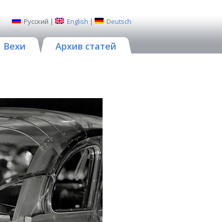
Русский
|
English
|
Deutsch
Вехи
Архив статей