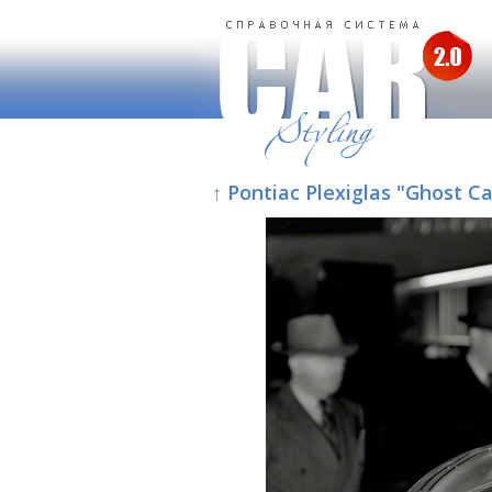
↑ Pontiac Plexiglas "Ghost 