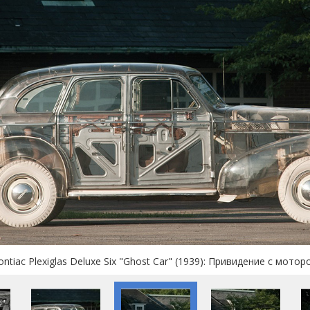
ontiac Plexiglas Deluxe Six "Ghost Car" (1939): Привидение с мотор