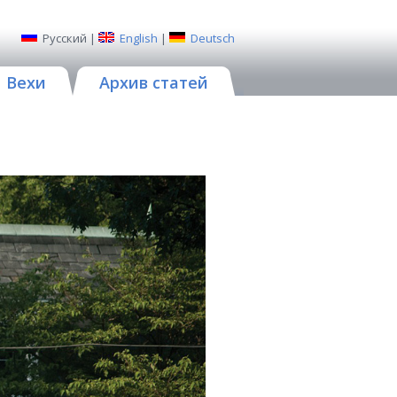
Русский
|
English
|
Deutsch
Вехи
Архив статей