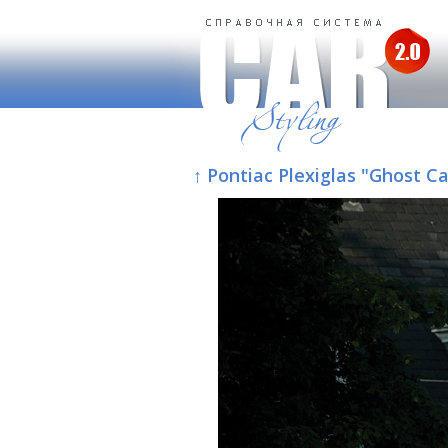
↑ Pontiac Plexiglas "Ghost 