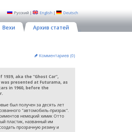
Русский
|
English
|
Deutsch
Вехи
Архив статей
Комментариев (
0
)
f 1939, aka the “Ghost Car”,
d was presented at Futurama, as
ars in 1960, before the
r.
рвые был получен за десять лет
розванного "автомобиль-призрак".
периментов немецкий химик Отто
ый пластик, названный им
 создать прозрачную резину и