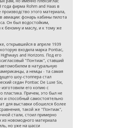
ых рам, но именно плексиглас
33 года фирма Rohm and Haas в
производство этого материала,
в авиации: фонарь кабины пилота
аса. Он был водостойким,
к бензину и маслу, и к тому же
е, открывшейся в апреле 1939
 которую входила марка Pontiac,
Highways and Horizons. Под его
ксигласовый "Понтиак", ставший
 автомобилем в натуральную
 американцы, а немцы - та самая
дущего шоу-стоппера стал
кий седан Pontiac De Luxe Six,
 изготовили его копию с
о пластика. Причем, это был не
но и способный самостоятельно
нат для выставки обошелся более
 сравнения, такой же "Понтиак",
чной стали, стоил примерно
ix из новомодного материала
ль, но уже на шасси