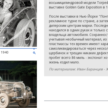
восьмицилиндровой модели Torpedo
выставке Golden Gate Exposition в 1
После выставки в Нью-Йорке "Понт
рекламное турне по стране, а зате
дилерским центрам марки. Последн
находился в одних руках и только 
владельца автомобиля. Сохранност
учитывая необычный материал, из 
пластмассы тех времен имеют хар
самоликвидироваться через нескол
, 1940
щербинок и трещин никаких дефект
пробег всего 86 миль - экспонат х
жизнь ездил мало.
По материалам: Иван Баранцев - Ж