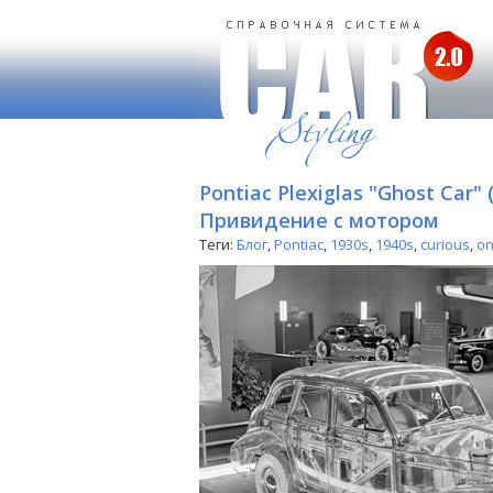
Pontiac Plexiglas "Ghost Car" 
Привидение с мотором
Теги:
Блог
,
Pontiac
,
1930s
,
1940s
,
curious
,
on