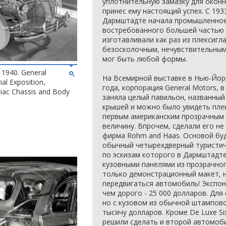
уплотнительную замазку для оконн
принес ему настоящий успех. С 19
Дармштадте начала промышленное 
востребованного большей частью 
изготавливали как раз из плексигл
безосколочным, нечувствительным 
мог быть любой формы.
, 1940. General
На Всемирной выставке в Нью-Йорк
al Exposition,
года, корпорация General Motors, в
tiac Chassis and Body
заняла целый павильон, названный 
крышей и можно было увидеть пле
первым американским прозрачным
величину. Впрочем, сделали его не
фирма Rohm and Haas. Основой бу
обычный четырехдверный туристичес
по эскизам которого в Дармштадте
кузовными панелями из прозрачног
только демонстрационный макет, 
передвигаться автомобиль! Экспо
чем дорого - 25 000 долларов. Для
но с кузовом из обычной штампово
тысячу долларов. Кроме De Luxe S
решили сделать и второй автомоби