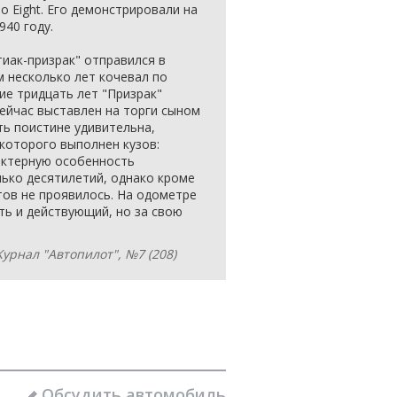
 Eight. Его демонстрировали на
940 году.
иак-призрак" отправился в
м несколько лет кочевал по
ие тридцать лет "Призрак"
сейчас выставлен на торги сыном
ь поистине удивительна,
которого выполнен кузов:
актерную особенность
ько десятилетий, однако кроме
ов не проявилось. На одометре
оть и действующий, но за свою
урнал "Автопилот", №7 (208)
Обсудить автомобиль