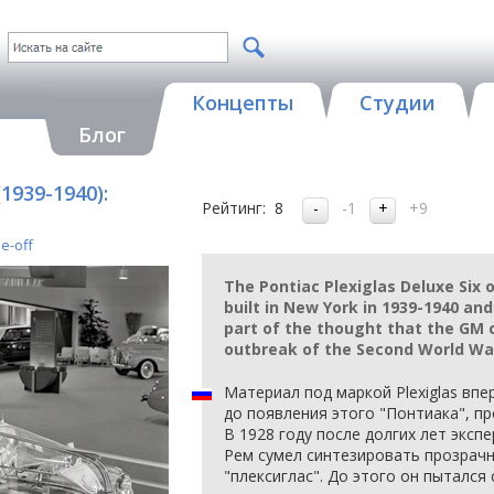
Концепты
Студии
Блог
(1939-1940):
Рейтинг:
8
-1
+9
e-off
The Pontiac Plexiglas Deluxe Six o
built in New York in 1939-1940 an
part of the thought that the GM c
outbreak of the Second World Wa
Материал под маркой Plexiglas впе
до появления этого "Понтиака", п
В 1928 году после долгих лет экс
Рем сумел синтезировать прозрачн
"плексиглас". До этого он пытался