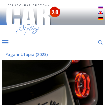
Р
E
D
↑ Pagani Utopia (2023)