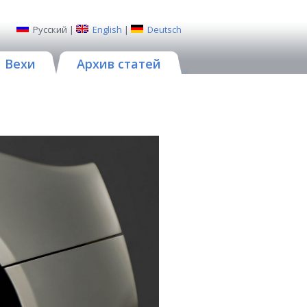
Русский
|
English
|
Deutsch
Вехи
Архив статей