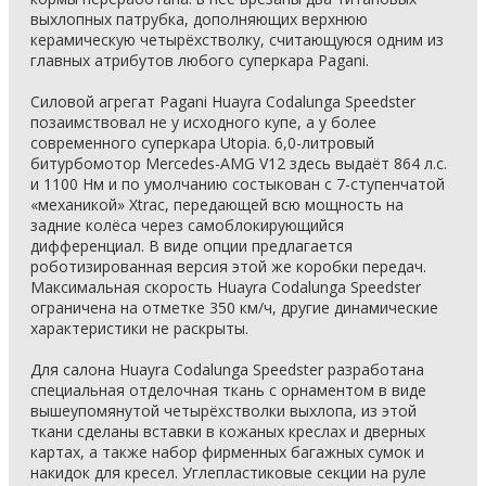
выхлопных патрубка, дополняющих верхнюю
керамическую четырёхстволку, считающуюся одним из
главных атрибутов любого суперкара Pagani.
Силовой агрегат Pagani Huayra Codalunga Speedster
позаимствовал не у исходного купе, а у более
современного суперкара Utopia. 6,0-литровый
битурбомотор Mercedes-AMG V12 здесь выдаёт 864 л.с.
и 1100 Нм и по умолчанию состыкован с 7-ступенчатой
«механикой» Xtrac, передающей всю мощность на
задние колёса через самоблокирующийся
дифференциал. В виде опции предлагается
роботизированная версия этой же коробки передач.
Максимальная скорость Huayra Codalunga Speedster
ограничена на отметке 350 км/ч, другие динамические
характеристики не раскрыты.
Для салона Huayra Codalunga Speedster разработана
специальная отделочная ткань с орнаментом в виде
вышеупомянутой четырёхстволки выхлопа, из этой
ткани сделаны вставки в кожаных креслах и дверных
картах, а также набор фирменных багажных сумок и
накидок для кресел. Углепластиковые секции на руле