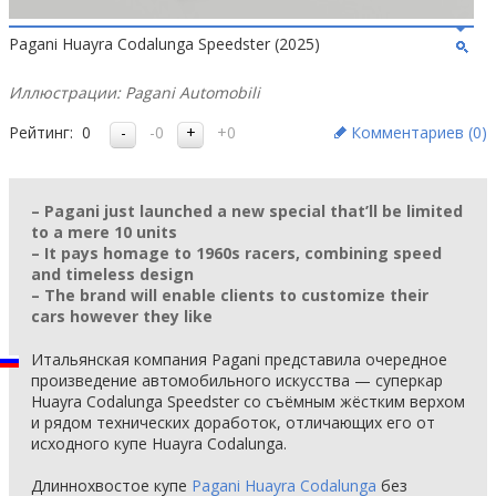
Pagani Huayra Codalunga Speedster (2025)
Иллюстрации: Pagani Automobili
Рейтинг:
0
-0
+0
Комментариев (
0
)
– Pagani just launched a new special that’ll be limited
to a mere 10 units
– It pays homage to 1960s racers, combining speed
and timeless design
– The brand will enable clients to customize their
cars however they like
Итальянская компания Pagani представила очередное
произведение автомобильного искусства — суперкар
Huayra Codalunga Speedster со съёмным жёстким верхом
и рядом технических доработок, отличающих его от
исходного купе Huayra Codalunga.
Длиннохвостое купе
Pagani Huayra Codalunga
без