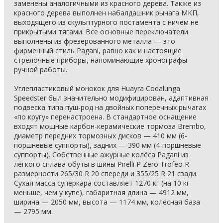
заменены аналогичными из красного дерева. Также из
красного дерева выполнен набалдашник рычага МКП,
выходящего из скульптурного постамента с ничем не
прикрытыми тягами. Все основные переключатели
выполнены из фрезерованного металла — это
фирменный стиль Pagani, равно как и настоящие
стрелочные приборы, напоминающие хронографы
ручной работы.
Углепластиковый монокок для Huayra Codalunga
Speedster был значительно модифицирован, адаптивная
подвеска типа пуш-род на двойных поперечных рычагах
«по кругу» перенастроена. В стандартное оснащение
входят мощные карбон-керамические тормоза Brembo,
диаметр передних тормозных дисков — 410 мм (6-
поршневые суппорты), задних — 390 мм (4-поршневые
суппорты). Собственные ажурные колёса Pagani из
лёгкого сплава обуты в шины Pirelli P Zero Trofeo R
размерности 265/30 R 20 спереди и 355/25 R 21 сзади.
Сухая масса суперкара составляет 1270 кг (на 10 кг
меньше, чем у купе), габаритная длина — 4912 мм,
ширина — 2050 мм, высота — 1174 мм, колёсная база
— 2795 мм.