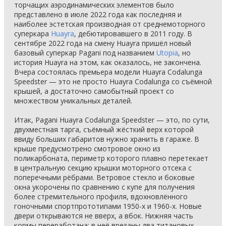
торчащих аэродинамических элементов было
представлено в июле 2022 года как последняя и
наиболее эстетская производная от среднемоторного
суперкара
Huayra
, дебютировавшего в 2011 году. В
сентябре 2022 года на смену Huayra пришёл новый
базовый суперкар Pagani под названием
Utopia
, но
история Huayra на этом, как оказалось, не закончена.
Вчера состоялась премьера модели Huayra Codalunga
Speedster — это не просто Huayra Codalunga со съёмной
крышей, а достаточно самобытный проект со
множеством уникальных деталей.
Итак, Pagani Huayra Codalunga Speedster — это, по сути,
двухместная тарга, съёмный жёсткий верх которой
ввиду больших габаритов нужно хранить в гараже. В
крыше предусмотрено смотровое окно из
поликарбоната, периметр которого плавно перетекает
в центральную секцию крышки моторного отсека с
поперечными рёбрами. Ветровое стекло и боковые
окна укорочены по сравнению с купе для получения
более стремительного профиля, вдохновлённого
гоночными спортпрототипами 1950-х и 1960-х. Новые
двери открываются не вверх, а вбок. Нижняя часть
кормы переработана: в неё врезаны два титановых