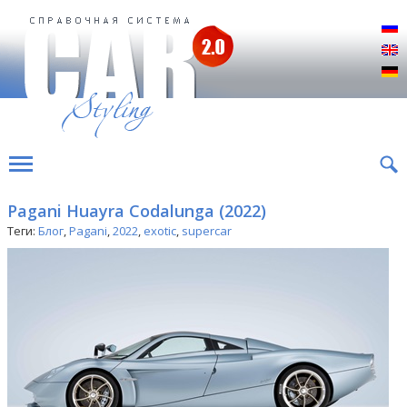
Р
E
D
Pagani Huayra Codalunga (2022)
Теги:
Блог
,
Pagani
,
2022
,
exotic
,
supercar