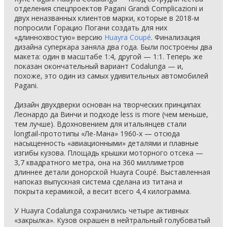
отделения спецпроектов Pagani Grandi Complicazioni и
двух неназванных клиентов марки, которые в 2018-м
попросили Горацио Погани создать для них
«длиннохвостую» версию
Huayra Coupé
. Финализация
дизайна суперкара заняла два года. Были построены два
макета: один в масштабе 1:4, другой — 1:1. Теперь же
показан окончательный вариант Codalunga — и,
похоже, это один из самых удивительных автомобилей
Pagani.
Дизайн двухдверки основан на творческих принципах
Леонардо да Винчи и подходе less is more (чем меньше,
тем лучше). Вдохновением для итальянцев стали
longtail-прототипы «Ле-Мана» 1960-х — отсюда
насыщенность «авиационными» деталями и плавные
изгибы кузова. Площадь крышки моторного отсека —
3,7 квадратного метра, она на 360 миллиметров
длиннее детали донорской Huayra Coupé. Выставленная
напоказ выпускная система сделана из титана и
покрыта керамикой, а весит всего 4,4 килограмма.
У Huayra Codalunga сохранились четыре активных
«закрылка». Кузов окрашен в нейтральный голубоватый