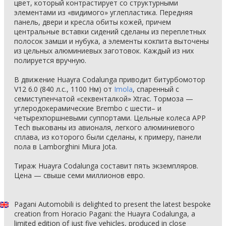
цвет, который контрастирует со структурными
элементами из «видимого» углепластика. Передняя
панель, двери и кресла обиты кожей, причем
центральные вставки сидений сделаны из переплетных
полосок замши и нубука, а элементы кокпита выточены
из цельных алюминиевых заготовок. Каждый из них
полируется вручную.
В движение Huayra Codalunga приводит битурбомотор
V12 6.0 (840 л.с., 1100 Нм) от
Imola
, спаренный с
семиступенчатой «секвенталкой» Xtrac. Тормоза —
углеродокерамические Brembo с шести– и
четырехпоршневыми суппортами. Цельные колеса APP
Tech выкованы из авионаля, легкого алюминиевого
сплава, из которого были сделаны, к примеру, панели
пола в Lamborghini Miura Jota.
Тираж Huayra Codalunga составит пять экземпляров.
Цена — свыше семи миллионов евро.
Pagani Automobili is delighted to present the latest bespoke
creation from Horacio Pagani: the Huayra Codalunga, a
limited edition of just five vehicles, produced in close