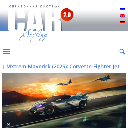
Р
E
D
↑ Mxtrem Maverick (2025): Corvette Fighter Jet