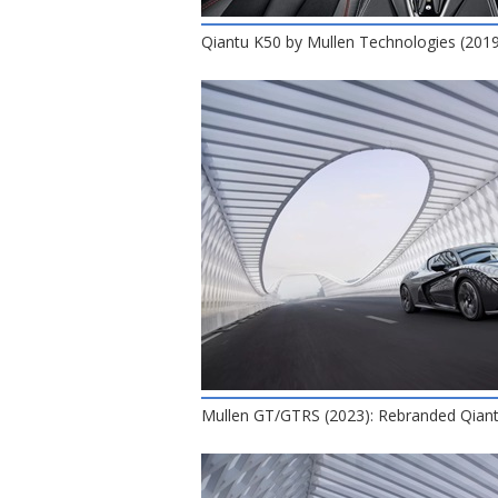
Qiantu K50 by Mullen Technologies (2019)
Mullen GT/GTRS (2023): Rebranded Qian