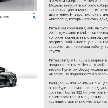
выпуском суперкара Mullen GT с эл
Модель, выпускать которую собир
китайский Qiantu K50 с новым лог
двигателем. И, вероятно, она ста
tu K50
Automotive, который всё-таки дойд
Китайская компания Qiantu выпусти
2019 году Qiantu и Mullen заключи
которое подразумевало вывод суп
американский рынок ещё в 2020 год
стороны так и не начали работу, в
спустя.
Китайский Qiantu K50 в Северной 
продаваться как Mullen GT и Mulle
версии. При этом сборку модели д
Америке, но подробностей о реали
Калифорнийская компания обещает
в час будет занимать около двух с
составит более 322 километров в ч
с электромотором мощностью 380 
крутящего момента с места до «сот