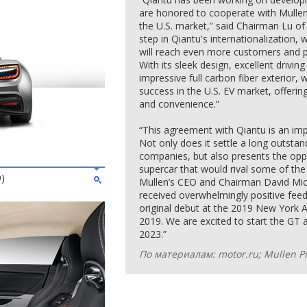
are honored to cooperate with Mullen
the U.S. market,” said Chairman Lu o
step in Qiantu's internationalization,
will reach even more customers and pr
With its sleek design, excellent drivi
impressive full carbon fiber exterior, 
success in the U.S. EV market, offeri
and convenience.”
“This agreement with Qiantu is an im
Not only does it settle a long outsta
companies, but also presents the oppor
supercar that would rival some of the 
9)
Mullen’s CEO and Chairman David Mic
received overwhelmingly positive feedb
original debut at the 2019 New York 
2019. We are excited to start the G
2023.”
По материалам: motor.ru; Mullen P