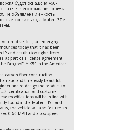
 версия будет оснащена 460-
ко за счёт чего компания получит
я. Не объявлена и ёмкость
мость и сроки выхода Mullen GT и
ваны.
 Automotive, Inc., an emerging
announces today that it has been
IP and distribution rights from
es as part of a license agreement
f the DragonFLY K50 in the Americas.
d carbon fiber construction
 dramatic and timelessly beautiful.
gineer and re-design the product to
.S. certification and customer
ese modifications will be in line with
ently found in the Mullen FIVE and
tus, the vehicle will also feature an
0 sec 0-60 MPH and a top speed
g electric vehicles since 2013. We