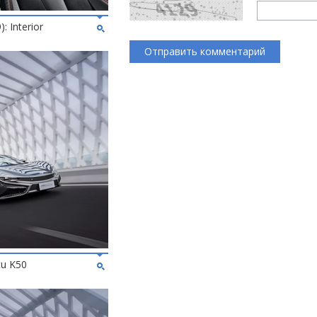
: Interior
tu K50