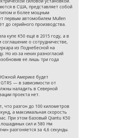
ектрической силовой установкой.
аются в США, представляет собой
отипом и более мощным
нет первым автомобилем Mullen
ёт до серийного производства.
ла купе K50 ещё в 2015 году, а в
ли соглашение о сотрудничестве,
еркара из Поднебесной на
у. Но из-за неких разногласий
озобновив её лишь три года
и Южной Америке будет
n GTRS — в зависимости от
олжны наладить в Северной
зации проекта нет.
, что разгон до 100 километров
екунд, а максимальная скорость
ас. При этом базовый Qiantu K50
лошадиных сил и 580 Нм
ни» разгоняется за 4,6 секунды.