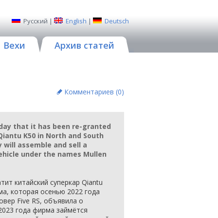
Русский
|
English
|
Deutsch
Вехи
Архив статей
Комментариев (
0
)
ay that it has been re-granted
 Qiantu K50 in North and South
 will assemble and sell a
 vehicle under the names Mullen
тит китайский суперкар Qiantu
ма, которая осенью 2022 года
овер Five RS, объявила о
2023 года фирма займётся