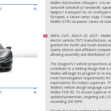
Mullen Automotive обещает, что их
сильной силовой установкой, одна
9)
прирост в мощности, не сообщаетс
батареи, а также запас хода. Стои
Mullen GTRS на рынок также не наз
BREA, Calif., March 20, 2023
– Mullen
electric vehicle (“EV”) manufacturer, 
granted the North and South American 
Qiantu Motors and affiliated compani
allowing assembly and distribution o
The DragonFLY vehicle proportions an
contribute to a striking design that is
Mullen will begin its program to re-en
meet homologation requirements for U
expectations for today’s supercars. Th
Mullen’s vehicle design language curr
9)
Mullen FIVE RS. To ensure supercar sta
updated powertrain, targeting sub 2.
exceeding 200 MPH.
“Qiantu has been working on developin