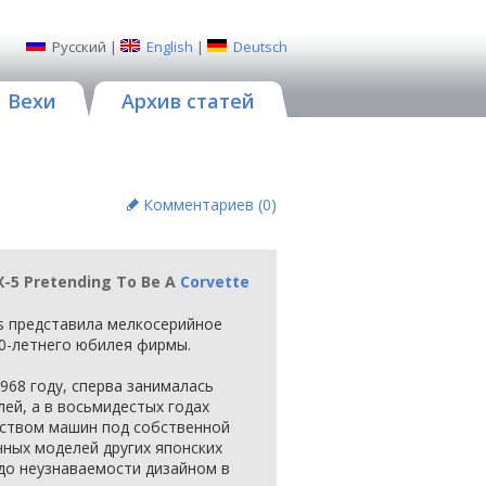
Русский
|
English
|
Deutsch
Вехи
Архив статей
Комментариев (
0
)
X-5 Pretending To Be A
Corvette
s представила мелкосерийное
 50-летнего юбилея фирмы.
968 году, сперва занималась
ей, а в восьмидестых годах
ством машин под собственной
чных моделей других японских
до неузнаваемости дизайном в