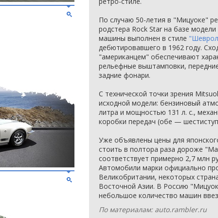
ретро-стиле.
По случаю 50-летия в "Мицуоке" р
родстера Rock Star на базе модел
машины выполнен в стиле
"Шеврол
дебютировавшего в 1962 году. Схо
"американцем" обеспечивают хара
рельефные выштамповки, передние
задние фонари.
С технической точки зрения Mitsuo
исходной модели: бензиновый атм
литра и мощностью 131 л. с., меха
коробки передач (обе — шестиступ
Уже объявлены цены для японского 
стоить в полтора раза дороже "Ма
соответствует примерно 2,7 млн ру
Автомобили марки официально про
Великобритании, некоторых стран
Восточной Азии. В Россию "Мицуок
небольшое количество машин ввезл
По материалам: auto.rambler.ru