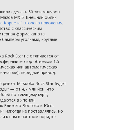
ешили сделать 50 экземпляров
и Mazda MX-5. Внешний облик
е Корвета" второго поколения
,
дство с классическим
ктерная форма капота,
 бамперы уголками, круглые
ka Rock Star не отличается от
осферный мотор объёмом 1,5
ническая или автоматическая
енчатые), передний привод.
рынка. Mitsuoka Rock Star будет
зды" — от 4,7 млн йен, что
блей по текущему курсу.
даются в Японии,
ах Ближего Востока и Юго-
и" никогда не поставлялись, но
и к нам в частном порядке.