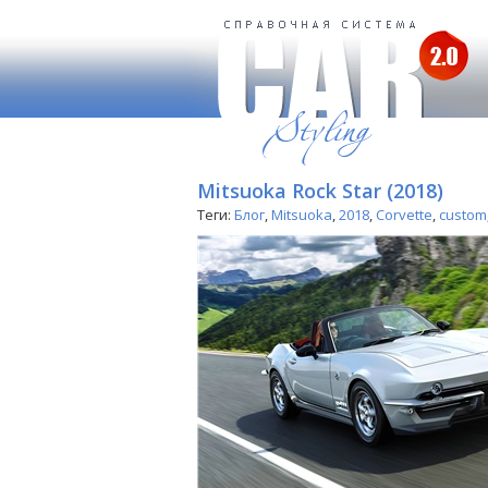
Mitsuoka Rock Star (2018)
Теги:
Блог
,
Mitsuoka
,
2018
,
Corvette
,
custom