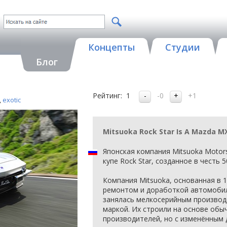
Концепты
Студии
Блог
Рейтинг:
1
-0
+1
,
exotic
Mitsuoka Rock Star Is A Mazda M
Японская компания Mitsuoka Motor
купе Rock Star, созданное в честь
Компания Mitsuoka, основанная в 1
ремонтом и доработкой автомобил
занялась мелкосерийным производ
маркой. Их строили на основе обы
производителей, но с изменённым 