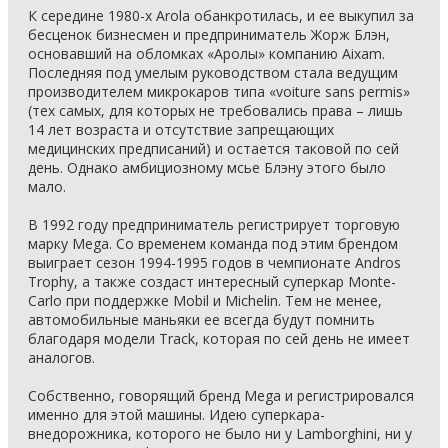
К середине 1980-х Arola обанкротилась, и ее выкупил за
бесценок бизнесмен и предприниматель Жорж Блэн,
основавший на обломках «Аролы» компанию Aixam.
Последняя под умелым руководством стала ведущим
производителем микрокаров типа «voiture sans permis»
(тех самых, для которых не требовались права – лишь
14 лет возраста и отсутствие запрещающих
медицинских предписаний) и остается таковой по сей
день. Однако амбициозному мсье Блэну этого было
мало.
В 1992 году предприниматель регистрирует торговую
марку Mega. Со временем команда под этим брендом
выиграет сезон 1994-1995 годов в чемпионате Andros
Trophy, а также создаст интересный суперкар Monte-
Carlo при поддержке Mobil и Michelin. Тем не менее,
автомобильные маньяки ее всегда будут помнить
благодаря модели Track, которая по сей день не имеет
аналогов.
Собственно, говорящий бренд Mega и регистрировался
именно для этой машины. Идею суперкара-
внедорожника, которого не было ни у Lamborghini, ни у