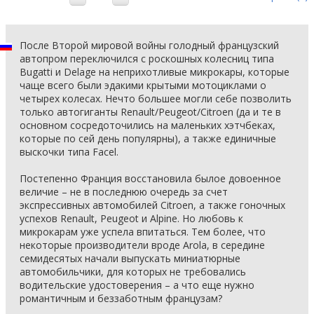
После Второй мировой войны голодный французский
автопром переключился с роскошных колесниц типа
Bugatti и Delage на неприхотливые микрокары, которые
чаще всего были эдакими крытыми мотоциклами о
четырех колесах. Нечто большее могли себе позволить
только автогиганты Renault/Peugeot/Citroen (да и те в
основном сосредоточились на маленьких хэтчбеках,
которые по сей день популярны), а также единичные
выскочки типа Facel.
Постепенно Франция восстановила былое довоенное
величие – не в последнюю очередь за счет
экспрессивных автомобилей Citroen, а также гоночных
успехов Renault, Peugeot и Alpine. Но любовь к
микрокарам уже успела впитаться. Тем более, что
некоторые производители вроде Arola, в середине
семидесятых начали выпускать миниатюрные
автомобильчики, для которых не требовались
водительские удостоверения – а что еще нужно
романтичным и беззаботным французам?