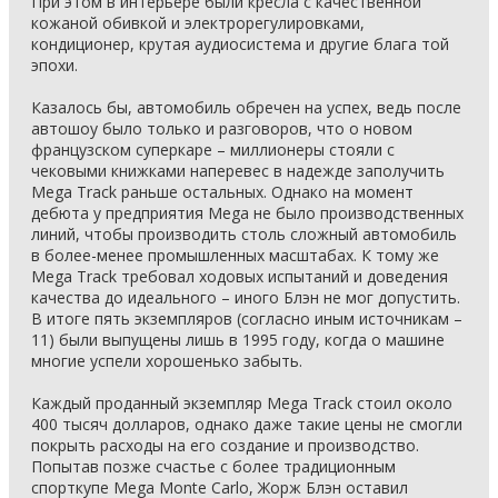
При этом в интерьере были кресла с качественной
кожаной обивкой и электрорегулировками,
кондиционер, крутая аудиосистема и другие блага той
эпохи.
Казалось бы, автомобиль обречен на успех, ведь после
автошоу было только и разговоров, что о новом
французском суперкаре – миллионеры стояли с
чековыми книжками наперевес в надежде заполучить
Mega Track раньше остальных. Однако на момент
дебюта у предприятия Mega не было производственных
линий, чтобы производить столь сложный автомобиль
в более-менее промышленных масштабах. К тому же
Mega Track требовал ходовых испытаний и доведения
качества до идеального – иного Блэн не мог допустить.
В итоге пять экземпляров (согласно иным источникам –
11) были выпущены лишь в 1995 году, когда о машине
многие успели хорошенько забыть.
Каждый проданный экземпляр Mega Track стоил около
400 тысяч долларов, однако даже такие цены не смогли
покрыть расходы на его создание и производство.
Попытав позже счастье с более традиционным
спорткупе Mega Monte Carlo, Жорж Блэн оставил