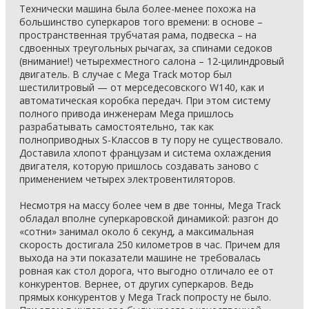
Технически машина была более-менее похожа на
большинство суперкаров того времени: в основе –
пространственная трубчатая рама, подвеска – на
сдвоенных треугольных рычагах, за спинами седоков
(внимание!) четырехместного салона – 12-цилиндровый
двигатель. В случае с Mega Track мотор был
шестилитровый — от мерседесовского W140, как и
автоматическая коробка передач. При этом систему
полного привода инженерам Mega пришлось
разрабатывать самостоятельно, так как
полноприводных S-Классов в ту пору не существовало.
Доставила хлопот французам и система охлаждения
двигателя, которую пришлось создавать заново с
применением четырех электровентиляторов.
Несмотря на массу более чем в две тонны, Mega Track
обладал вполне суперкаровской динамикой: разгон до
«сотни» занимал около 6 секунд, а максимальная
скорость достигала 250 километров в час. Причем для
выхода на эти показатели машине не требовалась
ровная как стол дорога, что выгодно отличало ее от
конкурентов. Вернее, от других суперкаров. Ведь
прямых конкурентов у Mega Track попросту не было.