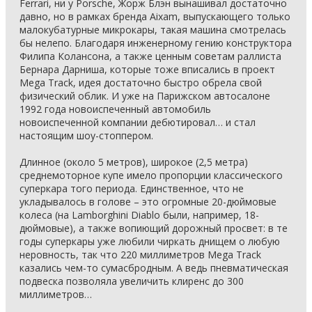
Ferrari, ни у Porsche, Жорж Блэн вынашивал достаточно
давно, но в рамках бренда Aixam, выпускающего только
малокубатурные микрокары, такая машина смотрелась
бы нелепо. Благодаря инженерному гению конструктора
Филипа Колансона, а также ценным советам раллиста
Бернара Дарниша, которые тоже вписались в проект
Mega Track, идея достаточно быстро обрела свой
физический облик. И уже на Парижском автосалоне
1992 года новоиспеченный автомобиль
новоиспеченной компании дебютировал… и стал
настоящим шоу-стоппером.
Длинное (около 5 метров), широкое (2,5 метра)
среднемоторное купе имело пропорции классического
суперкара того периода. Единственное, что не
укладывалось в голове – это огромные 20-дюймовые
колеса (на Lamborghini Diablo были, например, 18-
дюймовые), а также вопиющий дорожный просвет: в те
годы суперкары уже любили чиркать днищем о любую
неровность, так что 220 миллиметров Mega Track
казались чем-то сумасбродным. А ведь пневматическая
подвеска позволяла увеличить клиренс до 300
миллиметров…