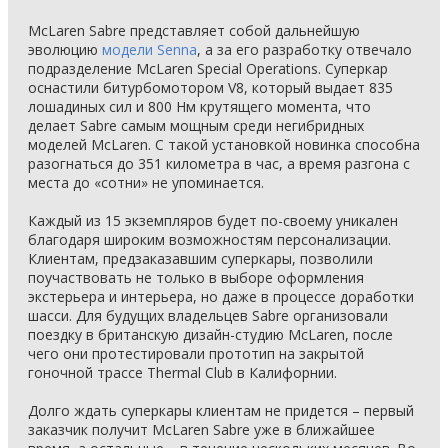
McLaren Sabre представляет собой дальнейшую
эволюцию
модели Senna
, а за его разработку отвечало
подразделение McLaren Special Operations. Суперкар
оснастили битурбомотором V8, который выдает 835
лошадиных сил и 800 Нм крутящего момента, что
делает Sabre самым мощным среди негибридных
моделей McLaren. С такой установкой новинка способна
разогнаться до 351 километра в час, а время разгона с
места до «сотни» не упоминается.
Каждый из 15 экземпляров будет по-своему уникален
благодаря широким возможностям персонализации.
Клиентам, предзаказавшим суперкары, позволили
поучаствовать не только в выборе оформления
экстерьера и интерьера, но даже в процессе доработки
шасси. Для будущих владельцев Sabre организовали
поездку в британскую дизайн-студию McLaren, после
чего они протестировали прототип на закрытой
гоночной трассе Thermal Club в Калифорнии.
Долго ждать суперкары клиентам не придется – первый
заказчик получит McLaren Sabre уже в ближайшее