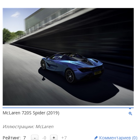
McLaren 720S Spider (2019)
Иллюстрации: McLaren
Рейтинг:
7
-0
+7
Комментариев (
0
)