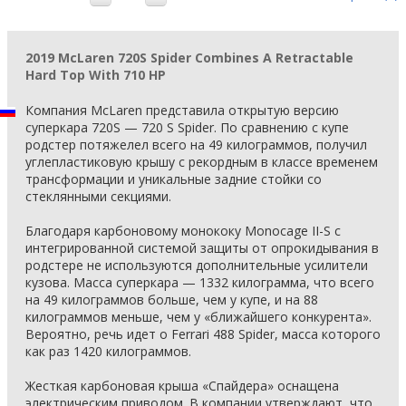
2019 McLaren 720S Spider Combines A Retractable
Hard Top With 710 HP
Компания McLaren представила открытую версию
суперкара 720S — 720 S Spider. По сравнению с купе
родстер потяжелел всего на 49 килограммов, получил
углепластиковую крышу с рекордным в классе временем
трансформации и уникальные задние стойки со
стеклянными секциями.
Благодаря карбоновому монококу Monocage II-S с
интегрированной системой защиты от опрокидывания в
родстере не используются дополнительные усилители
кузова. Масса суперкара — 1332 килограмма, что всего
на 49 килограммов больше, чем у купе, и на 88
килограммов меньше, чем у «ближайшего конкурента».
Вероятно, речь идет о Ferrari 488 Spider, масса которого
как раз 1420 килограммов.
Жесткая карбоновая крыша «Спайдера» оснащена
электрическим приводом. В компании утверждают, что