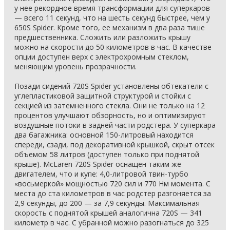
у нее рекордное время трансформации для суперкаров
— всего 11 секунд, что на шесть секунд быстрее, чем у
650S Spider. Кроме того, ее механизм в два раза тише
предшественника. Сложить или разложить крышу
можно на скорости до 50 километров в час. В качестве
опции доступен верх с электрохромным стеклом,
меняющим уровень прозрачности.
Позади сидений 720S Spider установлены обтекатели с
углепластиковой защитной структурой и стойки с
секцией из затемненного стекла. Они не только на 12
процентов улучшают обзорность, но и оптимизируют
воздушные потоки в задней части родстера. У суперкара
два багажника: основной 150-литровый находится
спереди, сзади, под декоративной крышкой, скрыт отсек
объемом 58 литров (доступен только при поднятой
крыше). McLaren 720S Spider оснащен таким же
двигателем, что и купе: 4,0-литровой твин-турбо
«восьмеркой» мощностью 720 сил и 770 Нм момента. С
места до ста километров в час родстер разгоняется за
2,9 секунды, до 200 — за 7,9 секунды. Максимальная
скорость с поднятой крышей аналогична 720S — 341
километр в час. С убранной можно разогнаться до 325