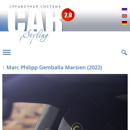
Р
E
D
↑ Marc Philipp Gemballa Marsien (2022)