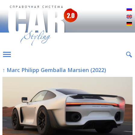
Р
E
D
↑ Marc Philipp Gemballa Marsien (2022)