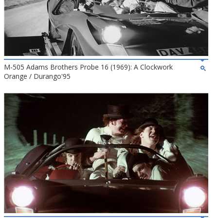
M-505 Adams Brothers Probe 16 (1969): A Clockwork
Orange / Durango'95