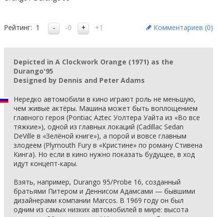
Рейтинг:
1
-0
+1
Комментариев (
0
)
Depicted in A Clockwork Orange (1971) as the
Durango'95
Designed by Dennis and Peter Adams
Нередко автомобили в кино играют роль не меньшую,
чем живые актёры. Машина может быть воплощением
главного героя (Pontiac Aztec Уолтера Уайта из «Во все
тяжкие»), одной из главных локаций (Cadillac Sedan
DeVille в «Зелёной книге»), а порой и вовсе главным
злодеем (Plymouth Fury в «Кристине» по роману Стивена
Кинга). Но если в кино нужно показать будущее, в ход
идут концепт-кары.
Взять, например, Durango 95/Probe 16, созданный
братьями Питером и Деннисом Адамсами — бывшими
дизайнерами компании Marcos. В 1969 году он был
одним из самых низких автомобилей в мире: высота