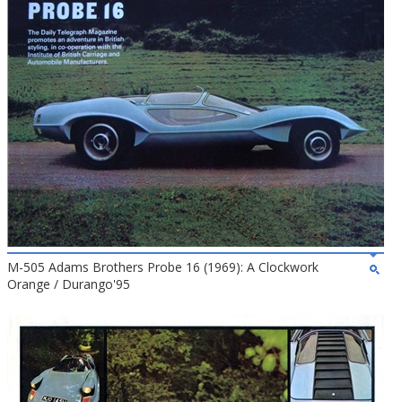
M-505 Adams Brothers Probe 16 (1969): A Clockwork
Orange / Durango'95