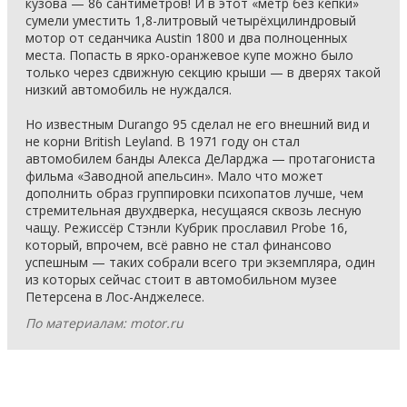
кузова — 86 сантиметров! И в этот «метр без кепки»
сумели уместить 1,8-литровый четырёхцилиндровый
мотор от седанчика Austin 1800 и два полноценных
места. Попасть в ярко-оранжевое купе можно было
только через сдвижную секцию крыши — в дверях такой
низкий автомобиль не нуждался.
Но известным Durango 95 сделал не его внешний вид и
не корни British Leyland. В 1971 году он стал
автомобилем банды Алекса ДеЛарджа — протагониста
фильма «Заводной апельсин». Мало что может
дополнить образ группировки психопатов лучше, чем
стремительная двухдверка, несущаяся сквозь лесную
чащу. Режиссёр Стэнли Кубрик прославил Probe 16,
который, впрочем, всё равно не стал финансово
успешным — таких собрали всего три экземпляра, один
из которых сейчас стоит в автомобильном музее
Петерсена в Лос-Анджелесе.
По материалам: motor.ru