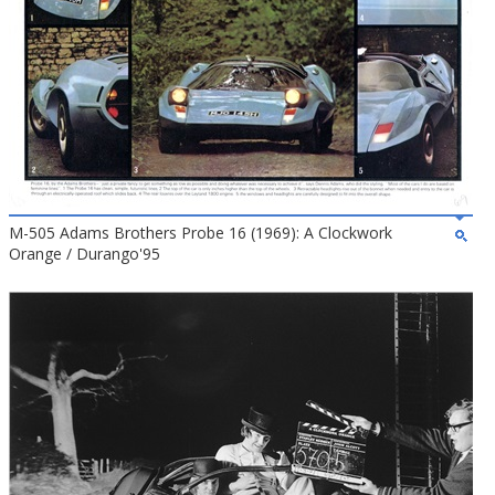
M-505 Adams Brothers Probe 16 (1969): A Clockwork
Orange / Durango'95