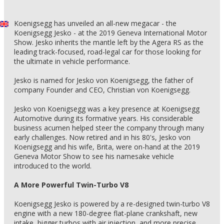
Koenigsegg has unveiled an all-new megacar - the
Koenigsegg Jesko - at the 2019 Geneva International Motor
Show. Jesko inherits the mantle left by the Agera RS as the
leading track-focused, road-legal car for those looking for
the ultimate in vehicle performance.
Jesko is named for Jesko von Koenigsegg, the father of
company Founder and CEO, Christian von Koenigsegg.
Jesko von Koenigsegg was a key presence at Koenigsegg
Automotive during its formative years. His considerable
business acumen helped steer the company through many
early challenges. Now retired and in his 80's, Jesko von
Koenigsegg and his wife, Brita, were on-hand at the 2019
Geneva Motor Show to see his namesake vehicle
introduced to the world.
A More Powerful Twin-Turbo V8
Koenigsegg Jesko is powered by a re-designed twin-turbo V8
engine with a new 180-degree flat-plane crankshaft, new
intake, bigger turbos with air injection, and more precise