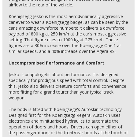
airflow to the rear of the vehicle.
Koenigsegg Jesko is the most aerodynamically aggressive
car ever to wear a Koenigsegg badge, as can be seen by the
car's amazing downforce numbers: It delivers a downforce
payload of 800 kg at 250 km/h at the car's most aggressive
setting. That figure rises to 1000 kg at 275 km/h. These
figures are a 30% increase over the Koenigsegg One:1 at
similar speeds, and a 40% increase over the Agera RS.
Uncompromised Performance and Comfort
Jesko is unapologetic about performance. It is designed
specifically for prodigious speed with total control. Despite
this, Jesko also delivers creature comforts and convenience
more fitting for a grand tourer than your typical track
weapon.
The body is fitted with Koenigsegg's Autoskin technology.
Designed first for the Koenigsegg Regera, Autoskin uses
electronics and minituarised hydraulics to automate the
operation of doors and hoods. Drivers can open either of
the passenger doors or the front/rear hoods at the touch of