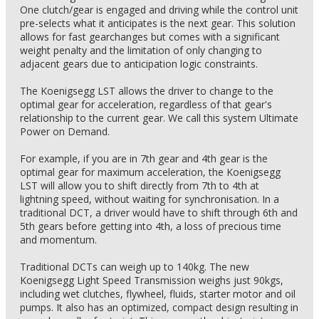
One clutch/gear is engaged and driving while the control unit
pre-selects what it anticipates is the next gear. This solution
allows for fast gearchanges but comes with a significant
weight penalty and the limitation of only changing to
adjacent gears due to anticipation logic constraints.
The Koenigsegg LST allows the driver to change to the
optimal gear for acceleration, regardless of that gear's
relationship to the current gear. We call this system Ultimate
Power on Demand.
For example, if you are in 7th gear and 4th gear is the
optimal gear for maximum acceleration, the Koenigsegg
LST will allow you to shift directly from 7th to 4th at
lightning speed, without waiting for synchronisation. In a
traditional DCT, a driver would have to shift through 6th and
5th gears before getting into 4th, a loss of precious time
and momentum.
Traditional DCTs can weigh up to 140kg. The new
Koenigsegg Light Speed Transmission weighs just 90kgs,
including wet clutches, flywheel, fluids, starter motor and oil
pumps. It also has an optimized, compact design resulting in