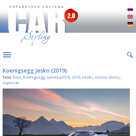
Р
E
D
Koenigsegg Jesko (2019)
Теги:
Блог
,
Koenigsegg
,
Geneva2019
,
2019
,
exotic
,
scissor doors
,
supercar