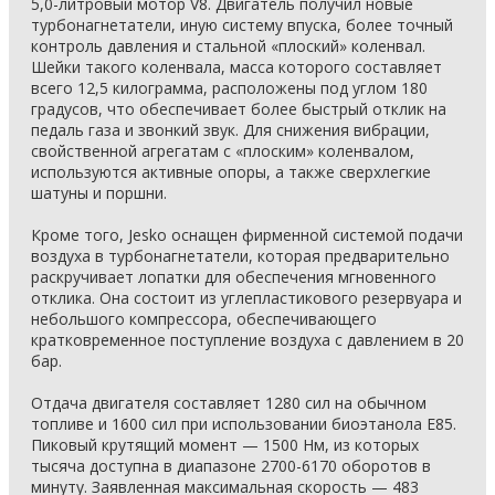
5,0-литровый мотор V8. Двигатель получил новые
турбонагнетатели, иную систему впуска, более точный
контроль давления и стальной «плоский» коленвал.
Шейки такого коленвала, масса которого составляет
всего 12,5 килограмма, расположены под углом 180
градусов, что обеспечивает более быстрый отклик на
педаль газа и звонкий звук. Для снижения вибрации,
свойственной агрегатам с «плоским» коленвалом,
используются активные опоры, а также сверхлегкие
шатуны и поршни.
Кроме того, Jesko оснащен фирменной системой подачи
воздуха в турбонагнетатели, которая предварительно
раскручивает лопатки для обеспечения мгновенного
отклика. Она состоит из углепластикового резервуара и
небольшого компрессора, обеспечивающего
кратковременное поступление воздуха с давлением в 20
бар.
Отдача двигателя составляет 1280 сил на обычном
топливе и 1600 сил при использовании биоэтанола E85.
Пиковый крутящий момент — 1500 Нм, из которых
тысяча доступна в диапазоне 2700-6170 оборотов в
минуту. Заявленная максимальная скорость — 483