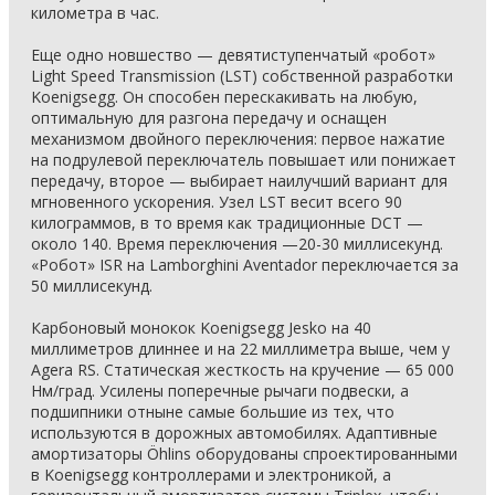
километра в час.
Еще одно новшество — девятиступенчатый «робот»
Light Speed Transmission (LST) собственной разработки
Koenigsegg. Он способен перескакивать на любую,
оптимальную для разгона передачу и оснащен
механизмом двойного переключения: первое нажатие
на подрулевой переключатель повышает или понижает
передачу, второе — выбирает наилучший вариант для
мгновенного ускорения. Узел LST весит всего 90
килограммов, в то время как традиционные DCT —
около 140. Время переключения —20-30 миллисекунд.
«Робот» ISR на Lamborghini Aventador переключается за
50 миллисекунд.
Карбоновый монокок Koenigsegg Jesko на 40
миллиметров длиннее и на 22 миллиметра выше, чем у
Agera RS. Статическая жесткость на кручение — 65 000
Нм/град. Усилены поперечные рычаги подвески, а
подшипники отныне самые большие из тех, что
используются в дорожных автомобилях. Адаптивные
амортизаторы Öhlins оборудованы спроектированными
в Koenigsegg контроллерами и электроникой, а