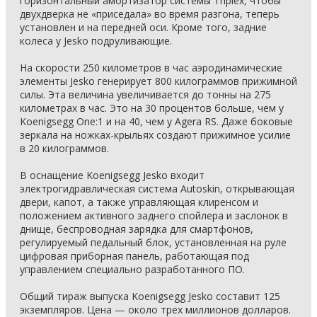
горизонтальный амортизатор системы Triplex, чтобы
двухдверка не «приседала» во время разгона, теперь
установлен и на передней оси. Кроме того, задние
колеса у Jesko подруливающие.
На скорости 250 километров в час аэродинамические
элементы Jesko генерирует 800 килограммов прижимной
силы. Эта величина увеличивается до тонны на 275
километрах в час. Это на 30 процентов больше, чем у
Koenigsegg One:1 и на 40, чем у Agera RS. Даже боковые
зеркала на ножках-крыльях создают прижимное усилие
в 20 килограммов.
В оснащение Koenigsegg Jesko входит
электрогидравлическая система Autoskin, открывающая
двери, капот, а также управляющая клиренсом и
положением активного заднего спойлера и заслонок в
днище, беспроводная зарядка для смартфонов,
регулируемый педальный блок, установленная на руле
цифровая приборная панель, работающая под
управлением специально разработанного ПО.
Общий тираж выпуска Koenigsegg Jesko составит 125
экземпляров. Цена — около трех миллионов долларов.