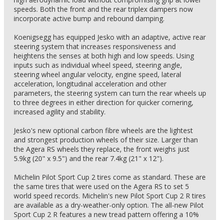
speeds. Both the front and the rear triplex dampers now
incorporate active bump and rebound damping.
Koenigsegg has equipped Jesko with an adaptive, active rear
steering system that increases responsiveness and
heightens the senses at both high and low speeds. Using
inputs such as individual wheel speed, steering angle,
steering wheel angular velocity, engine speed, lateral
acceleration, longitudinal acceleration and other
parameters, the steering system can turn the rear wheels up
to three degrees in either direction for quicker cornering,
increased agility and stability.
Jesko's new optional carbon fibre wheels are the lightest
and strongest production wheels of their size. Larger than
the Agera RS wheels they replace, the front weighs just
5.9kg (20" x 9.5") and the rear 7.4kg (21" x 12").
Michelin Pilot Sport Cup 2 tires come as standard. These are
the same tires that were used on the Agera RS to set 5
world speed records. Michelin's new Pilot Sport Cup 2 R tires
are available as a dry-weather-only option. The all-new Pilot
Sport Cup 2 R features a new tread pattern offering a 10%