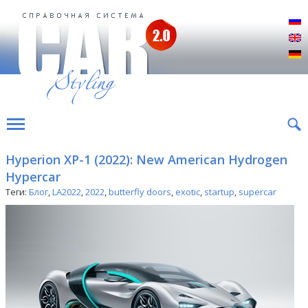
Р
E
D
Hyperion XP-1 (2022): New American Hydrogen
Hypercar
Теги:
Блог
,
LA2022
,
2022
,
butterfly doors
,
exotic
,
startup
,
supercar