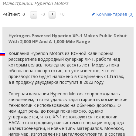
Иллюстрации: Hyperion Motors
Рейтинг:
0
-0
+0
Комментариев (
0
)
Hydrogen-Powered Hyperion XP-1 Makes Public Debut
With 2,000 HP And A 1,000-Mile Range
Компания Hyperion Motors из Южной Калифорнии
рассекретила водородный суперкар XP-1, работа над
которым велась последние десять лет. Модель пока
обозначена как прототип, но уже известно, что её
производство будет налажено в Соединенных Штатах,
а в продажу двухдверка поступит в 2022 году.
Тизерная кампания Hyperion Motors сопровождалась
заявлением, что ей удалось «адаптировать космические
технологии к использованию на обычных дорогах». О
чем идет речь, до конца пока неясно, однако
утверждается, что в XP-1 используются технологии
НАСА: это и продвинутые системы генерации водорода
и электроэнергии, и новые типы материалов. Монокок,
например, изготовлен из металлокомпозита, в составе