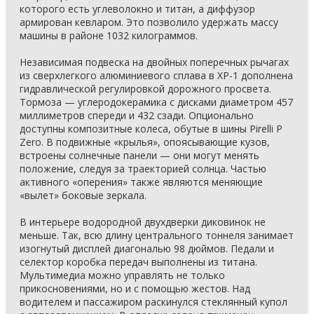
которого есть углеволокно и титан, а диффузор
армирован кевларом. Это позволило удержать массу
машины в районе 1032 килограммов.
Независимая подвеска на двойных поперечных рычагах
из сверхлегкого алюминиевого сплава в XP-1 дополнена
гидравлической регулировкой дорожного просвета.
Тормоза — углеродокерамика с дисками диаметром 457
миллиметров спереди и 432 сзади. Опционально
доступны композитные колеса, обутые в шины Pirelli P
Zero. В подвижные «крылья», опоясывающие кузов,
встроены солнечные панели — они могут менять
положение, следуя за траекторией солнца. Частью
активного «оперения» также являются меняющие
«вылет» боковые зеркала.
В интерьере водородной двухдверки диковинок не
меньше. Так, всю длину центрального тоннеля занимает
изогнутый дисплей диагональю 98 дюймов. Педали и
селектор коробка передач выполнены из титана.
Мультимедиа можно управлять не только
прикосновениями, но и с помощью жестов. Над
водителем и пассажиром раскинулся стеклянный купол