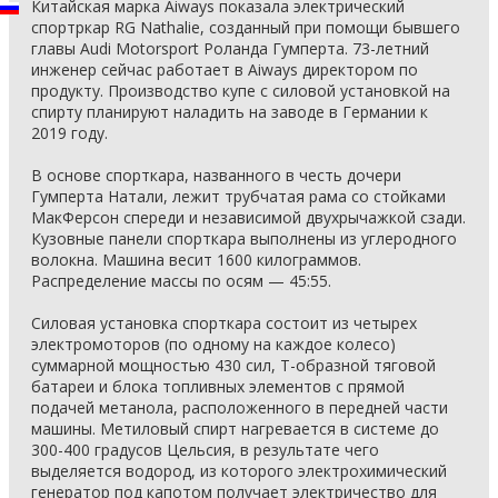
Китайская марка Aiways показала электрический
спортркар RG Nathalie, созданный при помощи бывшего
главы Audi Motorsport Роланда Гумперта. 73-летний
инженер сейчас работает в Aiways директором по
продукту. Производство купе с силовой установкой на
спирту планируют наладить на заводе в Германии к
2019 году.
В основе спорткара, названного в честь дочери
Гумперта Натали, лежит трубчатая рама со стойками
МакФерсон спереди и независимой двухрычажкой сзади.
Кузовные панели спорткара выполнены из углеродного
волокна. Машина весит 1600 килограммов.
Распределение массы по осям — 45:55.
Силовая установка спорткара состоит из четырех
электромоторов (по одному на каждое колесо)
суммарной мощностью 430 сил, Т-образной тяговой
батареи и блока топливных элементов с прямой
подачей метанола, расположенного в передней части
машины. Метиловый спирт нагревается в системе до
300-400 градусов Цельсия, в результате чего
выделяется водород, из которого электрохимический
генератор под капотом получает электричество для