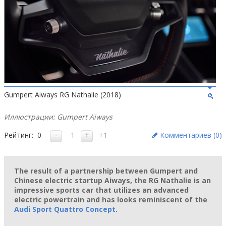
Gumpert Aiways RG Nathalie (2018)
Иллюстрации: Gumpert Aiways
Рейтинг:
0
-1
+1
Комментариев (
0
)
The result of a partnership between Gumpert and
Chinese electric startup Aiways, the RG Nathalie is an
impressive sports car that utilizes an advanced
electric powertrain and has looks reminiscent of the
Audi Sport Quattro Concept
.