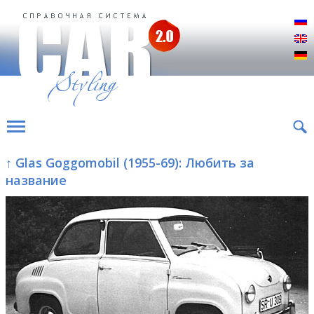
Р
E
D
↑ Glas Goggomobil (1955-69): Любить за
название