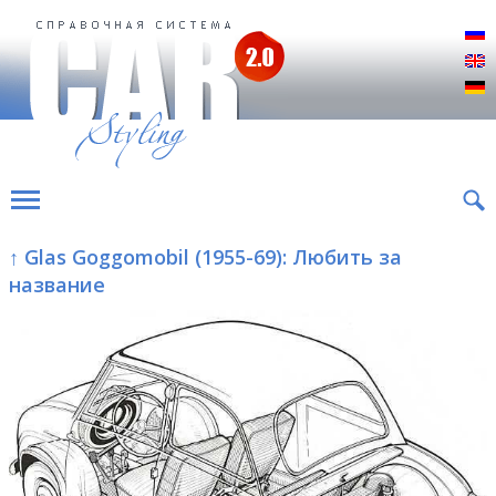
Р
E
D
↑ Glas Goggomobil (1955-69): Любить за
название