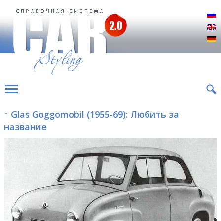
Р
E
D
↑ Glas Goggomobil (1955-69): Любить за
название