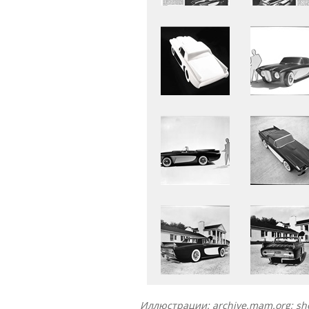
Иллюстрации: archive.mam.org; sh