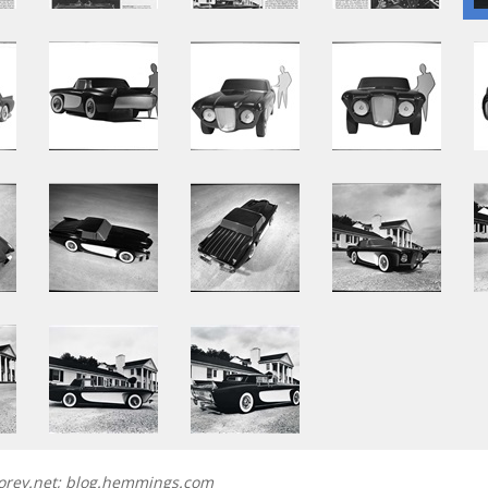
orey.net; blog.hemmings.com