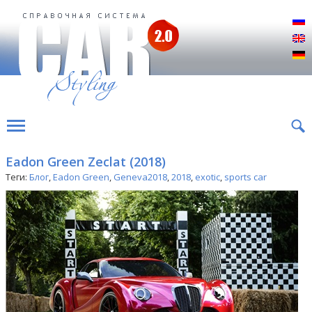
Р
E
D
Eadon Green Zeclat (2018)
Теги:
Блог
,
Eadon Green
,
Geneva2018
,
2018
,
exotic
,
sports car