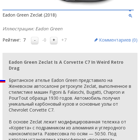
Eadon Green Zeclat (2018)
Иллюстрации: Eadon Green
Рейтинг:
7
-0
+7
Комментариев (
0
)
Eadon Green Zeclat Is A Corvette C7 In Weird Retro
Drag
Британское ателье Eadon Green представило на
Женевском автосалоне ретрокупе Zeclat, выполненное в
стилистике машин Figoni & Falaschi, Bugatti, Chapron и
PourTout образца 1930 годов. Автомобиль получил
уникальный карбоновый кузов и основные узлы от
Chevrolet Corvette C7.
В основе Zeclat лежит модифицированная тележка от
«Корвета» с подрамником из алюминия и углеродного
нанокомпозита. Развесовка по осям — 50:50. Под
капотом установлена атмосферная «восьмерка»