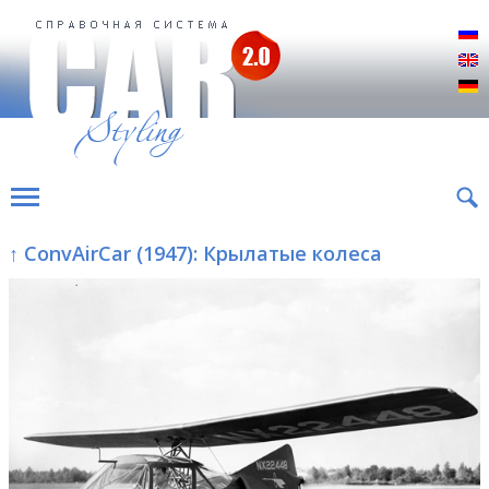
Р
E
D
↑ ConvAirCar (1947): Крылатые колеса