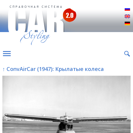
Р
E
D
↑ ConvAirCar (1947): Крылатые колеса