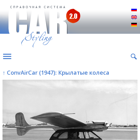
Р
E
D
↑ ConvAirCar (1947): Крылатые колеса