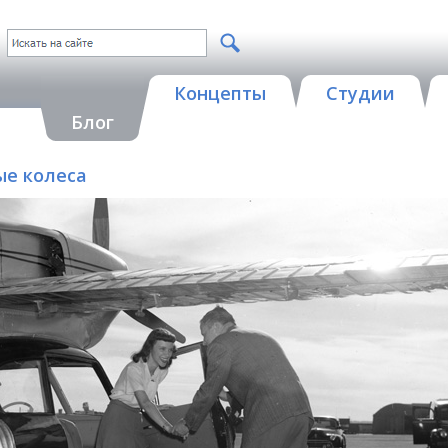
Концепты
Студии
Блог
тые колеса