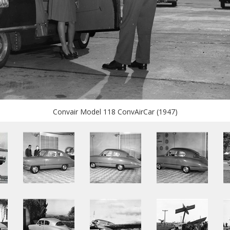
Convair Model 118 ConvAirCar (1947)