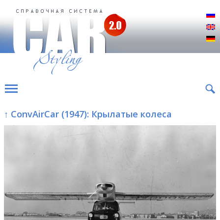
Р
E
D
↑ ConvAirCar (1947): Крылатые колеса