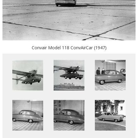
Convair Model 118 ConvAirCar (1947)