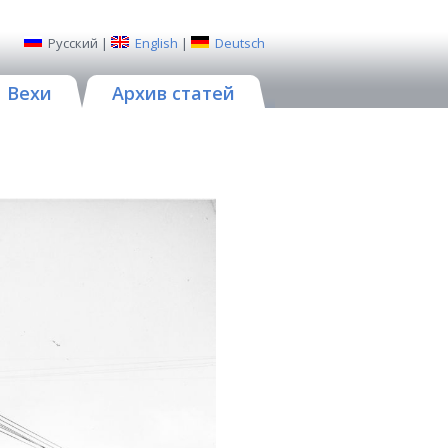
Русский
|
English
|
Deutsch
Вехи
Архив статей