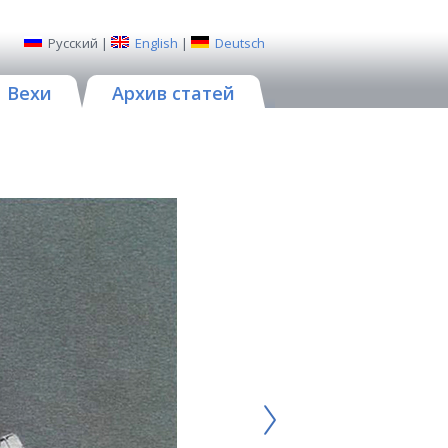
Русский
|
English
|
Deutsch
Вехи
Архив статей