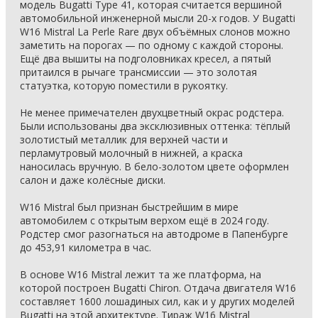
модель Bugatti Type 41, которая считается вершиной
автомобильной инженерной мысли 20-х годов. У Bugatti
W16 Mistral La Perle Rare двух объёмных слонов можно
заметить на порогах — по одному с каждой стороны.
Ещё два вышиты на подголовниках кресел, а пятый
притаился в рычаге трансмиссии — это золотая
статуэтка, которую поместили в рукоятку.
Не менее примечателен двухцветный окрас родстера.
Были использованы два эксклюзивных оттенка: тёплый
золотистый металлик для верхней части и
перламутровый молочный в нижней, а краска
наносилась вручную. В бело-золотом цвете оформлен
салон и даже колёсные диски.
W16 Mistral был признан быстрейшим в мире
автомобилем с открытым верхом ещё в 2024 году.
Родстер смог разогнаться на автодроме в Папенбурге
до 453,91 километра в час.
В основе W16 Mistral лежит та же платформа, на
которой построен Bugatti Chiron. Отдача двигателя W16
составляет 1600 лошадиных сил, как и у других моделей
Bugatti на этой архитектуре. Тираж W16 Mistral