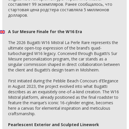
составляет 99 экземпляров. Ранее сообщалось, что
стартовая цена родстера составляла 5 миллионов
долларов.
A Sur Mesure Finale for the W16 Era
The 2026 Bugatti W16 Mistral La Perle Rare represents the
ultimate open-top expression of the brand’s quad-
turbocharged W16 legacy. Conceived through Bugatti’s Sur
Mesure personalization program, the car stands as a
singular commission shaped in direct collaboration between
the client and Bugatti’s design team in Molsheim.
First initiated during the Pebble Beach Concours d’Elegance
in August 2023, the project evolved into what Bugatti
describes as an exquisitely one-of-a-kind creation. The W16
Mistral platform, already positioned as the final roadster to
feature the marque’s iconic 16-cylinder engine, becomes
here a canvas for elemental inspiration and meticulous
craftsmanship.
Pearlescent Exterior and Sculpted Linework