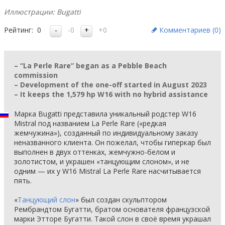
Иллюстрации: Bugatti
Рейтинг:
0
-0
+0
Комментариев (
0
)
– “La Perle Rare” began as a Pebble Beach
commission
– Development of the one-off started in August 2023
– It keeps the 1,579 hp W16 with no hybrid assistance
Марка Bugatti представила уникальный родстер W16
Mistral под названием La Perle Rare («редкая
жемчужина»), созданный по индивидуальному заказу
неназванного клиента. Он пожелал, чтобы гиперкар был
выполнен в двух оттенках, жемчужно-белом и
золотистом, и украшен «танцующим слоном», и не
одним — их у W16 Mistral La Perle Rare насчитывается
пять.
«
Танцующий слон
» был создан скульптором
Рембрандтом Бугатти, братом основателя французской
марки Этторе Бугатти. Такой слон в своё время украшал