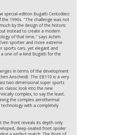
 special-edition Bugatti Centodieci
f the 1990s. "The challenge was not
much by the design of the historic
, but instead to create a modern
ology of that time," says Achim
 Even sportier and more extreme
r sports cars, yet elegant and
s a one-of-a-kind Bugatti for the
lenges in terms of the development
chim Anscheidt. The EB110 is a very
uasi two-dimensional super sports
is classic look into the new
nically complex, to say the least.
ining the complex aerothermal
n technology with a completely
 the front reveals its depth only
veloped, deep-seated front spoiler
iding a perfect match. The front of