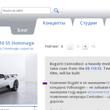
Концепты
Студии
Блог
B110 SS Hommage
Рейтинг:
6
-0
+6
ic
,
hommage
,
supercar
Bugatti Centodieci: a heavily mod
take cues from the
EB 110 SS
. Te
€8m, will be built
Компания Bugatti в ее нынешнем ст
концерна Volkswagen – не забывает
нынешнем году марке
исполняется 
появления гиперкара Centodieci – 
дорогих.