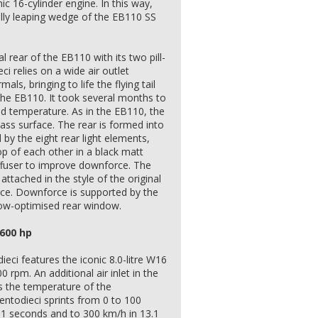
nic 16-cylinder engine. In this way,
ally leaping wedge of the EB110 SS
 rear of the EB110 with its two pill-
ci relies on a wide air outlet
ls, bringing to life the flying tail
 the EB110. It took several months to
ed temperature. As in the EB110, the
ass surface. The rear is formed into
d by the eight rear light elements,
op of each other in a black matt
ffuser to improve downforce. The
ttached in the style of the original
ce. Downforce is supported by the
low-optimised rear window.
,600 hp
ieci features the iconic 8.0-litre W16
 rpm. An additional air inlet in the
es the temperature of the
ntodieci sprints from 0 to 100
.1 seconds and to 300 km/h in 13.1