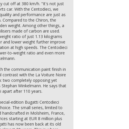
y cut off at 380 km/h. "It's not just
ts car. With the Centodieci, we
quality and performance are just as
. Compared to the Chiron, the
aden weight. Among other things, a
ilisers made of carbon are used.
eight ratio of just 1.13 kilograms
r and lower weight further improve
ation at high speeds. The Centodieci
wer-to-weight ratio and even more
kelmann.
h the communication paint finish in
 contrast with the La Voiture Noire
ch: two completely opposing yet
ays Stephan Winkelmann. He says that
 apart after 110 years.
ecial-edition Bugatti Centodieci
choice. The small series, limited to
nd handcrafted in Molsheim, France,
rices starting at EUR 8 million plus
ugatti has now been back at its old