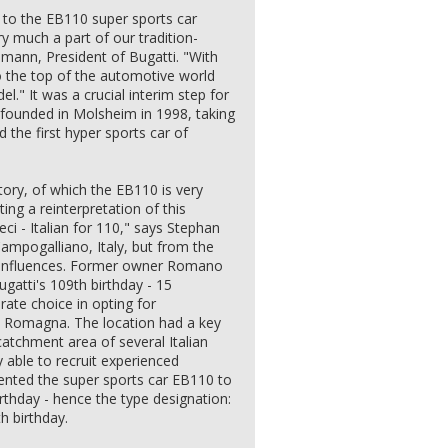
to the EB110 super sports car
ry much a part of our tradition-
mann, President of Bugatti. "With
to the top of the automotive world
." It was a crucial interim step for
y founded in Molsheim in 1998, taking
d the first hyper sports car of
tory, of which the EB110 is very
ing a reinterpretation of this
eci - Italian for 110," says Stephan
ampogalliano, Italy, but from the
ch influences. Former owner Romano
ugatti's 109th birthday - 15
rate choice in opting for
a Romagna. The location had a key
catchment area of several Italian
y able to recruit experienced
sented the super sports car EB110 to
irthday - hence the type designation:
h birthday.