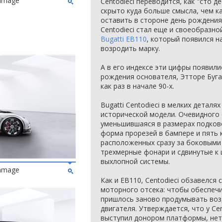
ommage
Centodieci переводится, как "сто д
скрыто куда больше смысла, чем ка
оставить в стороне день рождения
Centodieci стал еще и своеобразн
Bugatti EB110
, который появился на
возродить марку.
А в его индексе эти цифры появили
рождения основателя, Этторе Буга
как раз в начале 90-х.
Bugatti Centodieci в мелких детал
исторической модели. Очевидного
уменьшившаяся в размерах подков
форма прорезей в бампере и пять 
расположенных сразу за боковыми 
трехмерные фонари и сдвинутые к 
выхлопной системы.
ommage
Как и EB110, Centodieci обзавелся
моторного отсека: чтобы обеспеч
пришлось заново продумывать воз
двигателя. Утверждается, что у Cen
выступил донором платформы, нет