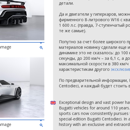
детали.
Да и двигатели у гиперкаров, можн
фирменного 8-литрового W16 с ква
1 600 л.с. (правда, 7-ступенчатый 
те же самые).
Попутно за счет более широкого 
ommage
материалов новинку сделали еще и л
динамике это не сказалось: до 100 к
секунды, до 200 км/ч – за 6,1 с, а д
максимальной скорости в 380 км/ч 
характеристикам другого
эксклюзив
По предварительной информации, B
Centodieci, и каждый будет стоить
Exceptional design and vast power ha
Bugatti vehicles for around 110 year
sports cars now consistently pursues 
special-edition Bugatti Centodieci. In 
ommage
history with an exclusive and extraordi