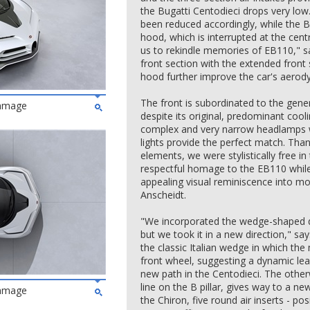
the Bugatti Centodieci drops very low
been reduced accordingly, while the B
hood, which is interrupted at the cent
us to rekindle memories of EB110," s
front section with the extended front 
hood further improve the car's aerod
The front is subordinated to the gene
ommage
despite its original, predominant coo
complex and very narrow headlamps w
lights provide the perfect match. Tha
elements, we were stylistically free in
respectful homage to the EB110 while
appealing visual reminiscence into m
Anscheidt.
"We incorporated the wedge-shaped d
but we took it in a new direction," sa
the classic Italian wedge in which the
front wheel, suggesting a dynamic lea
new path in the Centodieci. The other
line on the B pillar, gives way to a ne
ommage
the Chiron, five round air inserts - po