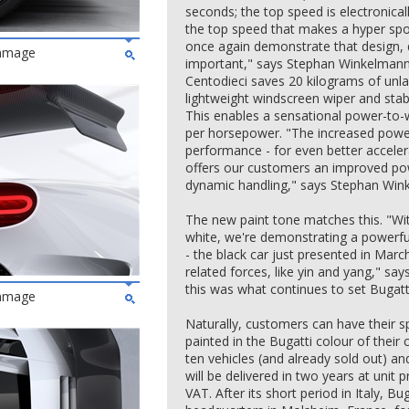
seconds; the top speed is electronicall
the top speed that makes a hyper spor
once again demonstrate that design, 
ommage
important," says Stephan Winkelmann
Centodieci saves 20 kilograms of unl
lightweight windscreen wiper and stab
This enables a sensational power-to-w
per horsepower. "The increased powe
performance - for even better acceler
offers our customers an improved po
dynamic handling," says Stephan Win
The new paint tone matches this. "Wit
white, we're demonstrating a powerful
- the black car just presented in Mar
related forces, like yin and yang," s
this was what continues to set Bugatti
ommage
Naturally, customers can have their sp
painted in the Bugatti colour of their 
ten vehicles (and already sold out) a
will be delivered in two years at unit p
VAT. After its short period in Italy, B