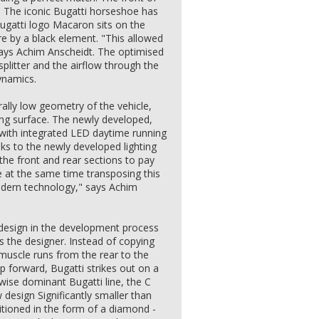
. The iconic Bugatti horseshoe has
ugatti logo Macaron sits on the
re by a black element. "This allowed
ays Achim Anscheidt. The optimised
splitter and the airflow through the
ynamics.
rally low geometry of the vehicle,
ling surface. The newly developed,
ith integrated LED daytime running
nks to the newly developed lighting
 the front and rear sections to pay
 at the same time transposing this
odern technology," says Achim
esign in the development process
ys the designer. Instead of copying
 muscle runs from the rear to the
p forward, Bugatti strikes out on a
wise dominant Bugatti line, the C
w design Significantly smaller than
sitioned in the form of a diamond -