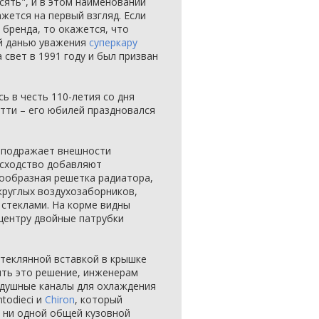
есять", и в этом наименовании
жется на первый взгляд. Если
 бренда, то окажется, что
ой данью уважения
суперкару
 свет в 1991 году и был призван
сь в честь 110-летия со дня
тти – его юбилей праздновался
ях подражает внешности
 сходство добавляют
ообразная решетка радиатора,
круглых воздухозаборников,
стеклами. На корме видны
центру двойные патрубки
 стеклянной вставкой в крышке
ить это решение, инженерам
душные каналы для охлаждения
todieci и
Chiron
, который
 ни одной общей кузовной