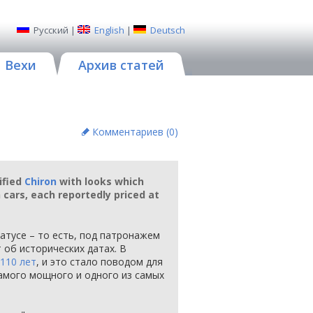
Русский
|
English
|
Deutsch
Вехи
Архив статей
Комментариев (
0
)
ified
Chiron
with looks which
n cars, each reportedly priced at
атусе – то есть, под патронажем
 об исторических датах. В
110 лет
, и это стало поводом для
самого мощного и одного из самых