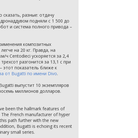
о сказать, разные: отдачу
дронаддувом подняли с 1 500 до
робот и система полного привода –
применения композитных
егче на 20 кг. Правда, на
м/ч Centodieci ускоряется за 2,4
о трехсот разгонится за 13,1 с при
– этот показатель ближе к
а от Bugatti по имени Divo
.
ugatti выпустит 10 экземпляров
 восемь миллионов долларов.
ve been the hallmark features of
s. The French manufacturer of hyper
this path further with the new
addition, Bugatti is echoing its recent
nary small series.