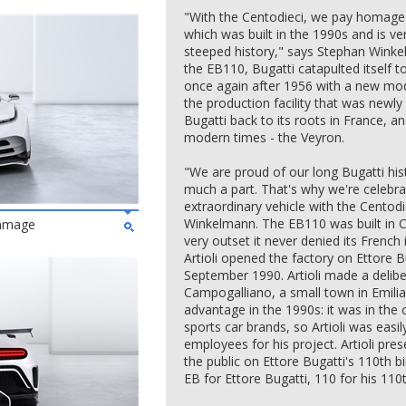
"With the Centodieci, we pay homage 
which was built in the 1990s and is ve
steeped history," says Stephan Winkel
the EB110, Bugatti catapulted itself 
once again after 1956 with a new model
the production facility that was newl
Bugatti back to its roots in France, an
modern times - the Veyron.
"We are proud of our long Bugatti his
much a part. That's why we're celebrat
extraordinary vehicle with the Centodi
Winkelmann. The EB110 was built in C
ommage
very outset it never denied its Fren
Artioli opened the factory on Ettore B
September 1990. Artioli made a delibe
Campogalliano, a small town in Emili
advantage in the 1990s: it was in the 
sports car brands, so Artioli was easil
employees for his project. Artioli pre
the public on Ettore Bugatti's 110th b
EB for Ettore Bugatti, 110 for his 110t