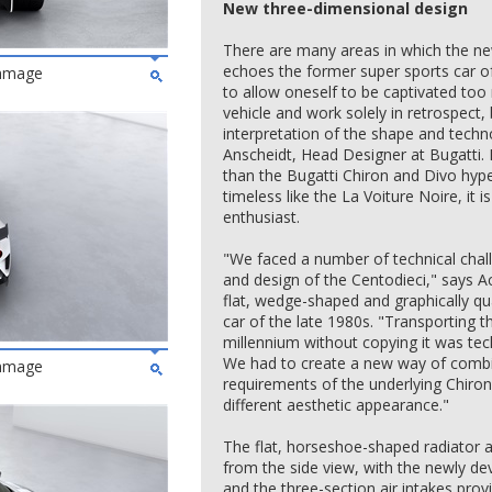
New three-dimensional design
There are many areas in which the new
echoes the former super sports car o
ommage
to allow oneself to be captivated too 
vehicle and work solely in retrospect
interpretation of the shape and techn
Anscheidt, Head Designer at Bugatti.
than the Bugatti Chiron and Divo hype
timeless like the La Voiture Noire, it i
enthusiast.
"We faced a number of technical chal
and design of the Centodieci," says A
flat, wedge-shaped and graphically q
car of the late 1980s. "Transporting th
millennium without copying it was tech
We had to create a new way of comb
ommage
requirements of the underlying Chiro
different aesthetic appearance."
The flat, horseshoe-shaped radiator at
from the side view, with the newly de
and the three-section air intakes prov