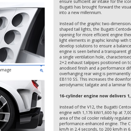
ensure sufficient air intake for the ico
Bugatti has brought forward the visu
into a new millennium.
Instead of the graphic two-dimensional
shaped tail lights, the Bugatti Centodie
opening for more efficient engine therma
light elements in graphic kinship with
develop solutions to ensure a balanc
engine is seen behind a transparent gl
a single ventilation hole, characterise
2+2 exhaust tailpipes positioned on t
anodised finish and a performance di
ommage
overhanging rear wing is permanently a
EB110 SS. This increases the downfor
aerodynamic tailgate and a laminar f
16-cylinder engine now delivers 1
Instead of the V12, the Bugatti Centod
engine with 1,176 kW/1,600 hp at 7,000
area of the oil cooler reliably regulat
performance-enhanced engine. The Ce
km/h in 2.4 seconds, to 200 km/h in 6