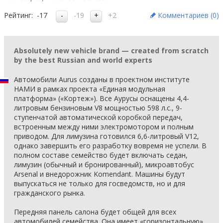
Рейтинг:
-17
-19
+2
Комментариев (
0
)
Absolutely new vehicle brand — created from scratch
by the best Russian and world experts
Автомобили Aurus созданы в проектном институте
НАМИ в рамках проекта «Единая модульная
платформа» («Кортеж»). Все Аурусы оснащены 4,4-
литровым бензиновым V8 мощностью 598 л.с., 9-
ступенчатой автоматической коробкой передач,
встроенным между ними электромотором и полным
приводом. Для лимузина готовился 6,6-литровый V12,
однако завершить его разработку вовремя не успели. В
полном составе семейство будет включать седан,
лимузин (обычный и бронированный), микроавтобус
Arsenal и внедорожник Komendant. Машины будут
выпускаться не только для госведомств, но и для
гражданского рынка.
Передняя панель салона будет общей для всех
автомобилей семейства. Она имеет «горизонтальную»