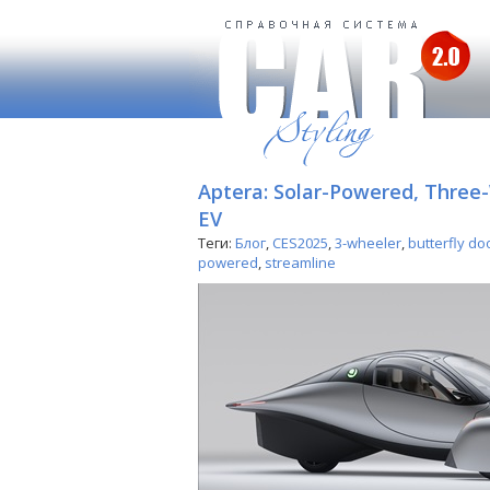
Aptera: Solar-Powered, Three
EV
Теги:
Блог
,
CES2025
,
3-wheeler
,
butterfly do
powered
,
streamline