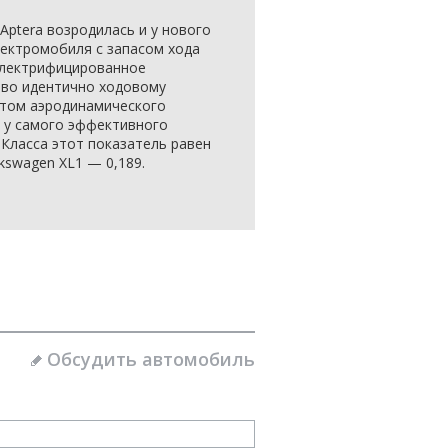
Aptera возродилась и у нового
лектромобиля с запасом хода
электрифицированное
тво идентично ходовому
нтом аэродинамического
я у самого эффективного
-Класса этот показатель равен
lkswagen XL1 — 0,189.
Обсудить автомобиль