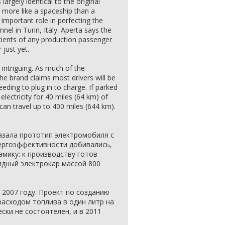
argely identical to the original
 more like a spaceship than a
 important role in perfecting the
nel in Turin, Italy. Aperta says the
cients of any production passenger
 just yet.
s intriguing. As much of the
he brand claims most drivers will be
eeding to plug in to charge. If parked
lectricity for 40 miles (64 km) of
 can travel up to 400 miles (644 km).
азала прототип электромобиля с
нергоэффективности добивались,
амику: к производству готов
идный электрокар массой 800
 2007 году. Проект по созданию
асходом топлива в один литр на
ски не состоятелен, и в 2011