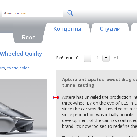
Концепты
Студии
Блог
-Wheeled Quirky
Рейтинг:
0
-1
+1
ors
,
exotic
,
solar-
Aptera anticipates lowest drag co
tunnel testing
Aptera has unveiled the production-int
three-wheel EV on the eve of CES in L
since the car was first unveiled as a
since production was initially penciled 
development of the car has continued
brand, it’s now “poised to redefine the