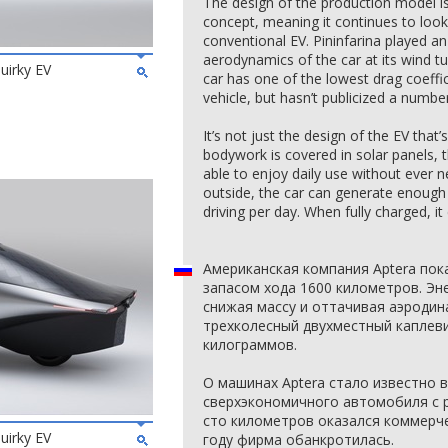
The design of the production model is l
concept, meaning it continues to look
conventional EV. Pininfarina played an
aerodynamics of the car at its wind tun
uirky EV
car has one of the lowest drag coeffi
vehicle, but hasn’t publicized a number
It’s not just the design of the EV that’
bodywork is covered in solar panels, t
able to enjoy daily use without ever n
outside, the car can generate enough e
driving per day. When fully charged, it
Американская компания Aptera пок
запасом хода 1600 километров. Э
снижая массу и оттачивая аэродин
трехколесный двухместный каплев
килограммов.
О машинах Aptera стало известно в
сверхэкономичного автомобиля с р
сто километров оказался коммерче
uirky EV
году фирма обанкротилась.