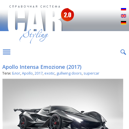
Р
E
D
Apollo Intensa Emozione (2017)
Теги:
Блог
,
Apollo
,
2017
,
exotic
,
gullwing doors
,
supercar