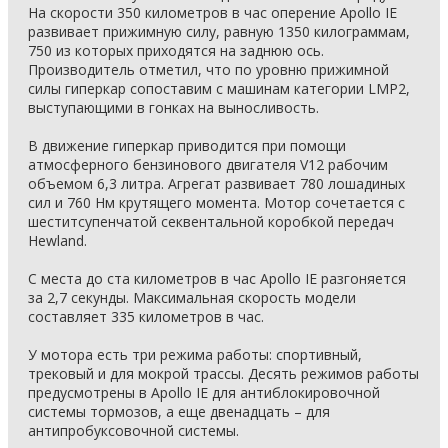
На скорости 350 километров в час оперение Apollo IE
развивает прижимную силу, равную 1350 килограммам,
750 из которых приходятся на заднюю ось.
Производитель отметил, что по уровню прижимной
силы гиперкар сопоставим с машинам категории LMP2,
выступающими в гонках на выносливость.
В движение гиперкар приводится при помощи
атмосферного бензинового двигателя V12 рабочим
объемом 6,3 литра. Агрегат развивает 780 лошадиных
сил и 760 Нм крутящего момента. Мотор сочетается с
шеститсупенчатой секвентальной коробкой передач
Hewland.
С места до ста километров в час Apollo IE разгоняется
за 2,7 секунды. Максимальная скорость модели
составляет 335 километров в час.
У мотора есть три режима работы: спортивный,
трековый и для мокрой трассы. Десять режимов работы
предусмотрены в Apollo IE для антиблокировочной
системы тормозов, а еще двенадцать – для
антипробуксовочной системы.