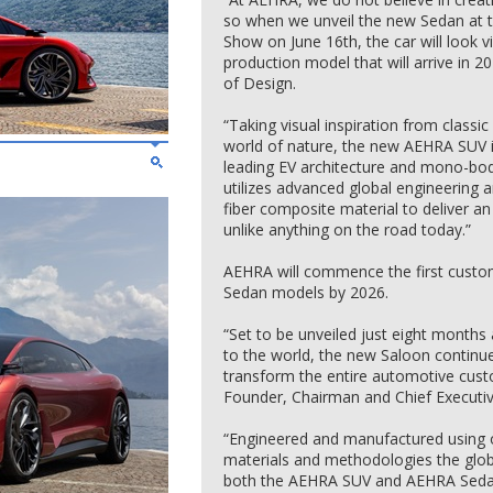
so when we unveil the new Sedan at
Show on June 16th, the car will look vir
production model that will arrive in 2
of Design.
“Taking visual inspiration from classic 
world of nature, the new AEHRA SUV i
leading EV architecture and mono-bod
utilizes advanced global engineering 
fiber composite material to deliver an 
unlike anything on the road today.”
AEHRA will commence the first custom
Sedan models by 2026.
“Set to be unveiled just eight month
to the world, the new Saloon continu
transform the entire automotive cus
Founder, Chairman and Chief Executiv
“Engineered and manufactured using o
materials and methodologies the globa
both the AEHRA SUV and AEHRA Sedan a