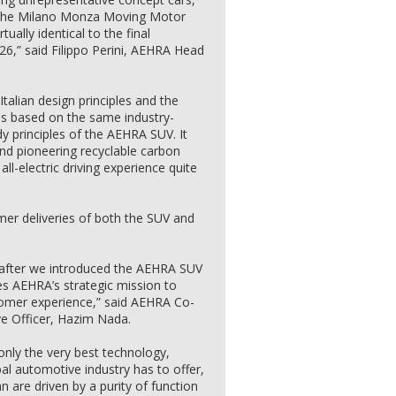
 the Milano Monza Moving Motor
tually identical to the final
026,” said Filippo Perini, AEHRA Head
Italian design principles and the
s based on the same industry-
y principles of the AEHRA SUV. It
and pioneering recyclable carbon
all-electric driving experience quite
er deliveries of both the SUV and
s after we introduced the AEHRA SUV
es AEHRA’s strategic mission to
tomer experience,” said AEHRA Co-
e Officer, Hazim Nada.
nly the very best technology,
l automotive industry has to offer,
re driven by a purity of function