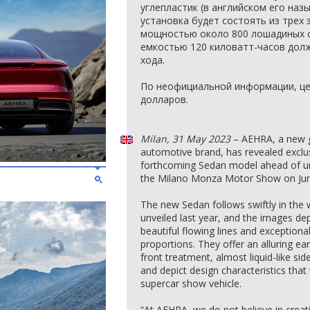
углепластик (в английском его наз
установка будет состоять из трех
мощностью около 800 лошадиных с
емкостью 120 киловатт-часов дол
хода.
По неофициальной информации, це
долларов.
Milan, 31 May 2023
– AEHRA, a new gl
automotive brand, has revealed exclus
forthcoming Sedan model ahead of unve
the Milano Monza Motor Show on Jun
The new Sedan follows swiftly in the 
unveiled last year, and the images depi
beautiful flowing lines and exceptiona
proportions. They offer an alluring ea
front treatment, almost liquid-like sid
and depict design characteristics that
supercar show vehicle.
“At AEHRA, we do not believe in creat