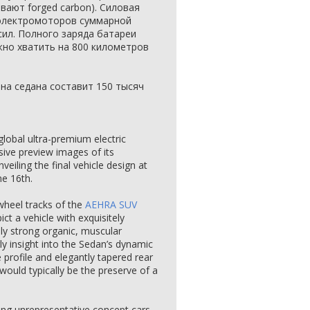
ывают forged carbon). Силовая
 электромоторов суммарной
ил. Полного заряда батареи
жно хватить на 800 километров
на седана составит 150 тысяч
obal ultra-premium electric
ive preview images of its
iling the final vehicle design at
e 16th.
wheel tracks of the
AEHRA SUV
ct a vehicle with exquisitely
lly strong organic, muscular
rly insight into the Sedan’s dynamic
e profile and elegantly tapered rear
 would typically be the preserve of a
ing unrepresentative concept cars,