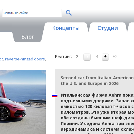
Концепты
Студии
Блог
Рейтинг:
-2
-4
+2
ic
,
reverse-hinged doors
,
Second car from Italian-American 
the U.S. and Europe in 2026
Итальянская фирма Aehra пока
подъемными дверями. Запас х
емкостью 120 киловатт-часов с
километров. Это уже вторая м
обе созданы бывшим шеф-диза
Перини. У седана Aehra три эл
аэродинамика и система охлаж