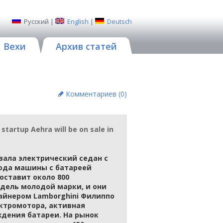
Русский
|
English
|
Deutsch
Вехи
Архив статей
Комментариев (
0
)
startup Aehra will be on sale in
зала электрический седан с
ода машины с батареей
оставит около 800
одель молодой марки, и они
йнером Lamborghini Филиппо
ектромотора, активная
дения батареи. На рынок