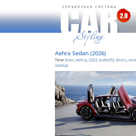
Aehra Sedan (2026)
Теги:
Блог
,
Aehra
,
2023
,
butterfly doors
,
exot
startup