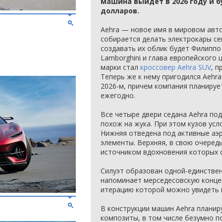
машина выйдет в 2026 году и б
долларов.
Aehra — новое имя в мировом авт
собирается делать электрокары се
создавать их облик будет Филипп
Lamborghini и глава европейского 
марки стал
кроссовер Aehra SUV
, 
Теперь же к нему пригодился Aehra
2026-м, причем компания планируе
ежегодно.
Все четыре двери седана Aehra по
похож на жука. При этом кузов усл
Нижняя отведена под активные аэ
элементы. Верхняя, в свою очеред
источником вдохновения которых с
Силуэт образован одной-единствен
напоминает мерседесовскую конц
итерацию которой можно увидеть
В конструкции машин Aehra планир
композиты, в том числе безумно 