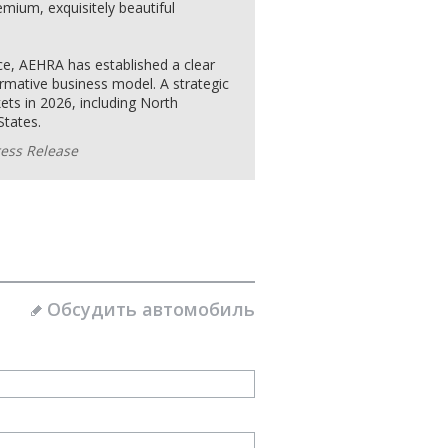
emium, exquisitely beautiful
ace, AEHRA has established a clear
ormative business model. A strategic
ets in 2026, including North
States.
ess Release
Обсудить автомобиль