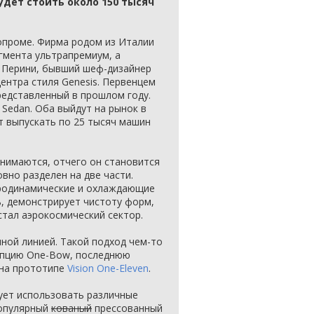
удет стоить около 150 тысяч
опроме. Фирма родом из Италии
гмента ультрапремиум, а
о Перини, бывший шеф-дизайнер
центра стиля Genesis. Первенцем
представленный в прошлом году.
 Sedan. Оба выйдут на рынок в
т выпускать по 25 тысяч машин
днимаются, отчего он становится
овно разделен на две части.
родинамические и охлаждающие
ь, демонстрирует чистоту форм,
тал аэрокосмический сектор.
ной линией. Такой подход чем-то
епцию One-Bow, последнюю
 на прототипе
Vision One-Eleven
.
ует использовать различные
популярный
кованый
прессованный