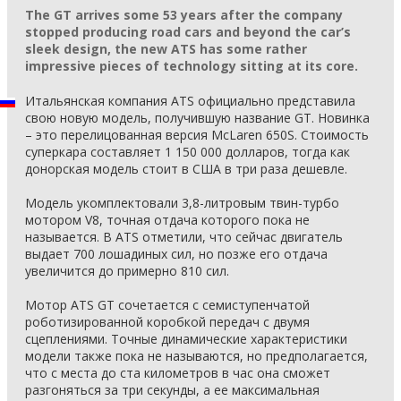
The GT arrives some 53 years after the company
stopped producing road cars and beyond the car’s
sleek design, the new ATS has some rather
impressive pieces of technology sitting at its core.
Итальянская компания ATS официально представила
свою новую модель, получившую название GT. Новинка
– это перелицованная версия McLaren 650S. Стоимость
суперкара составляет 1 150 000 долларов, тогда как
донорская модель стоит в США в три раза дешевле.
Модель укомплектовали 3,8-литровым твин-турбо
мотором V8, точная отдача которого пока не
называется. В ATS отметили, что сейчас двигатель
выдает 700 лошадиных сил, но позже его отдача
увеличится до примерно 810 сил.
Мотор ATS GT сочетается с семиступенчатой
роботизированной коробкой передач с двумя
сцеплениями. Точные динамические характеристики
модели также пока не называются, но предполагается,
что с места до ста километров в час она сможет
разгоняться за три секунды, а ее максимальная