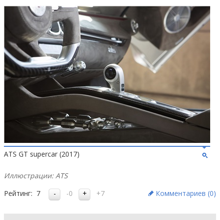
ATS GT supercar (2017)
Иллюстрации: ATS
Рейтинг:
7
-0
+7
Комментариев (
0
)