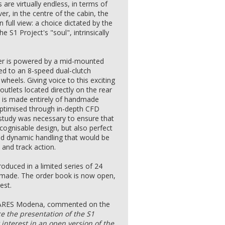
 are virtually endless, in terms of
er, in the centre of the cabin, the
 full view: a choice dictated by the
e S1 Project's "soul", intrinsically
ter is powered by a mid-mounted
ed to an 8-speed dual-clutch
heels. Giving voice to this exciting
utlets located directly on the rear
 is made entirely of handmade
optimised through in-depth CFD
 study was necessary to ensure that
ecognisable design, but also perfect
ed dynamic handling that would be
 and track action.
duced in a limited series of 24
r-made. The order book is now open,
est.
 ARES Modena, commented on the
e the presentation of the S1
interest in an open version of the