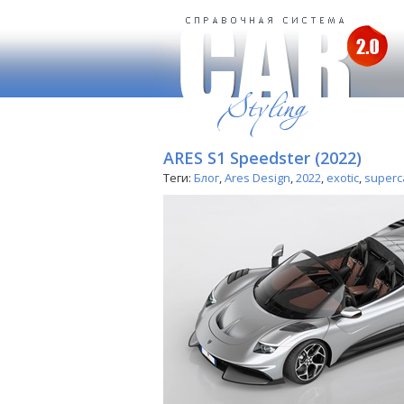
ARES S1 Speedster (2022)
Теги:
Блог
,
Ares Design
,
2022
,
exotic
,
superc