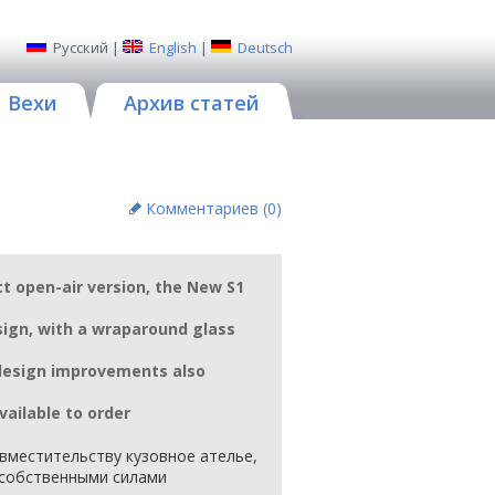
Русский
|
English
|
Deutsch
Вехи
Архив статей
Комментариев (
0
)
ct open-air version, the New S1
ign, with a wraparound glass
 design improvements also
vailable to order
овместительству кузовное ателье,
собственными силами