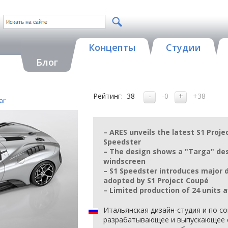
Концепты
Студии
Блог
Рейтинг:
38
-0
+38
ar
– ARES unveils the latest S1 Proje
Speedster
– The design shows a "Targa" des
windscreen
– S1 Speedster introduces major
adopted by S1 Project Coupé
– Limited production of 24 units a
Итальянская дизайн-студия и по с
разрабатывающее и выпускающее 