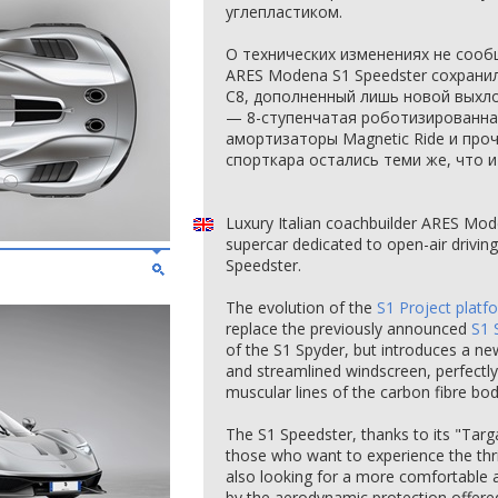
углепластиком.
О технических изменениях не сооб
ARES Modena S1 Speedster сохранил
C8, дополненный лишь новой выхло
— 8-ступенчатая роботизированна
амортизаторы Magnetic Ride и про
спорткара остались теми же, что и 
Luxury Italian coachbuilder ARES Mode
supercar dedicated to open-air drivin
Speedster.
The evolution of the
S1 Project platf
replace the previously announced
S1 
of the S1 Spyder, but introduces a n
and streamlined windscreen, perfectl
muscular lines of the carbon fibre bo
The S1 Speedster, thanks to its "Targ
those who want to experience the thril
also looking for a more comfortable 
by the aerodynamic protection offere