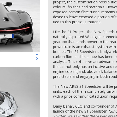
project, the customisation possibilities
colours, finishes and materials. Howev
exposed carbon fibre tunnel remains in
desire to leave exposed a portion of th
tied to this precious material.
Like the S1 Project, the New Speeds
naturally aspirated V8 engine connect
gearbox that sends power to the rear w
powertrain is an exhaust system with o
bonnet. The S1 Speedster's bodywork
carbon fibre and its shape has been 
analysis. This extensive aerodynamic
the car not only has an incisive and r
engine cooling and, above all, balanc
predictable and engaging in both road
The New ARES S1 Speedster will be pro
units, each of them completely tailo
with a price communicated upon requ
Dany Bahar, CEO and co-founder of
launch of the new S1 Speedster: "
Sinc
Spyder, we saw that there was great 