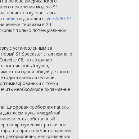
 на основе американского
еднего поколения модель S1
na, новинка в кузове тарга
 спайдер
и дополнит
купе ARES S1
аниченным тиражом в 24
аскроют только потенциальным
вку с установленным за
 новый S1 Speedster стал немного
Corvette C8, но сохранил
олностью новый кузов,
е имеет ни одной общей детали с
 методика вычислительной
 оптимизированный с точки
спечить необходимое охлаждение
на. Цифровая приборная панель
м дисплеем мультимедийной
 панели есть собственный
ьера подразумевают различные
тары, но при этом часть панелей,
дут декорированы неокрашенным