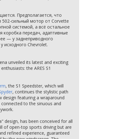
щается. Предполагается, что
 502-сильный мотор от Corvette
пной системой, а всё остальное
я коробка передач, адаптивные
чее — у заднеприводного
у исходного Chevrolet.
na unveiled its latest and exciting
g enthusiasts: the ARES S1
orm
, the S1 Speedster, which will
Spyder
, continues the stylistic path
ew design featuring a wraparound
y connected to the sinuous and
dywork.
a" design, has been conceived for all
l of open-top sports driving but are
and refined experience, guaranteed
d by the new windscreen. The