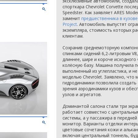
эксклюзивные автомобили, создала
спорткара Chevrolet Corvette посл
Speedster. Как заявляет ARES Mode
заменит
предшественника в кузове
Project
. Автомобиль выпустят огр
экземпляра, стоимость которых р
клиентам.
Сохранив среднемоторную компоно
спинками сидений 6,2-литровым V8,
длиннее, шире и короче исходного 
колёсную базу. Машина получила п
выполненный из углепластика, и н
моделью Chevrolet. Заявлено, что
гидродинамики позволила создать
зрения аэродинамики кузов и обе
узлов и агрегатов.
Доминантой салона стали три экра
работает совместно с центральны
системы, а у пассажира в передней
монитор. Варианты отделки интер
цветовые сочетания кожи и алькан
включая центральный тоннель, бу