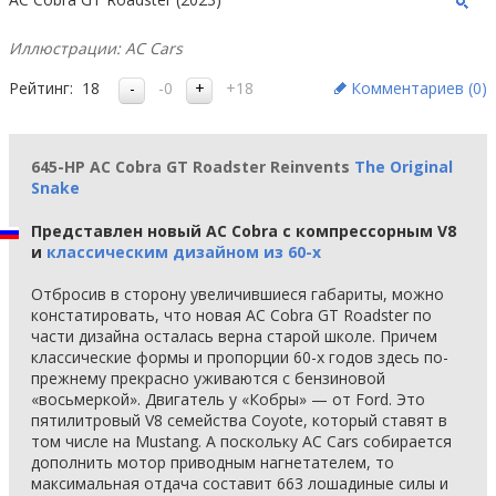
Иллюстрации: AC Cars
Рейтинг:
18
-0
+18
Комментариев (
0
)
645-HP AC Cobra GT Roadster Reinvents
The Original
Snake
Представлен новый AC Cobra c компрессорным V8
и
классическим дизайном из 60-х
Отбросив в сторону увеличившиеся габариты, можно
констатировать, что новая AC Cobra GT Roadster по
части дизайна осталась верна старой школе. Причем
классические формы и пропорции 60-х годов здесь по-
прежнему прекрасно уживаются с бензиновой
«восьмеркой». Двигатель у «Кобры» — от Ford. Это
пятилитровый V8 семейства Coyote, который ставят в
том числе на Mustang. А поскольку AC Cars собирается
дополнить мотор приводным нагнетателем, то
максимальная отдача составит 663 лошадиные силы и