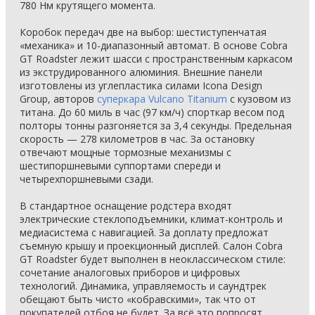
780 Нм крутящего момента.
Коробок передач две на выбор: шестиступенчатая
«механика» и 10-диапазонный автомат. В основе Cobra
GT Roadster лежит шасси с пространственным каркасом
из экструдированного алюминия. Внешние панели
изготовлены из углепластика силами Icona Design
Group, авторов
суперкара Vulcano Titanium
с кузовом из
титана. До 60 миль в час (97 км/ч) спорткар весом под
полторы тонны разгоняется за 3,4 секунды. Предельная
скорость — 278 километров в час. За остановку
отвечают мощные тормозные механизмы с
шестипоршневыми суппортами спереди и
четырехпоршневыми сзади.
В стандартное оснащение родстера входят
электрические стеклоподъемники, климат-контроль и
медиасистема с навигацией. За доплату предложат
съемную крышу и проекционный дисплей. Салон Cobra
GT Roadster будет выполнен в неоклассическом стиле:
сочетание аналоговых приборов и цифровых
технологий. Динамика, управляемость и саундтрек
обещают быть чисто «кобравскими», так что от
покупателей отбоя не будет. За всё это попросят